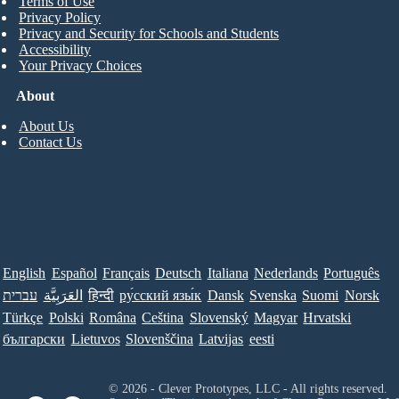
Terms of Use
Privacy Policy
Privacy and Security for Schools and Students
Accessibility
Your Privacy Choices
About
About Us
Contact Us
English
Español
Français
Deutsch
Italiana
Nederlands
Português
עברית
العَرَبِيَّة
हिन्दी
ру́сский язы́к
Dansk
Svenska
Suomi
Norsk
Türkçe
Polski
Româna
Ceština
Slovenský
Magyar
Hrvatski
български
Lietuvos
Slovenščina
Latvijas
eesti
© 2026 - Clever Prototypes, LLC - All rights reserved.