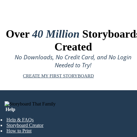
Over
40 Million
Storyboard
Created
No Downloads, No Credit Card, and No Login
Needed to Try!
CREATE MY FIRST STORYBOARD
Help
Help & FAQs
Storyboard Creator
How to Print