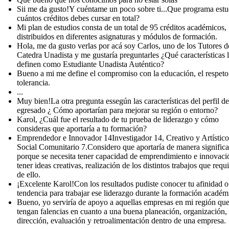
Sii me da gusto!Y cuéntame un poco sobre ti...Que programa estu
cuántos créditos debes cursar en total?
Mi plan de estudios consta de un total de 95 créditos académicos,
distribuidos en diferentes asignaturas y módulos de formación.
Hola, me da gusto verlas por acá soy Carlos, uno de los Tutores d
Catedra Unadista y me gustaría preguntarles ¿Qué características 
definen como Estudiante Unadista Auténtico?
Bueno a mi me define el compromiso con la educación, el respeto
tolerancia.
...
Muy bien!La otra pregunta essegún las características del perfil de
egresado ¿ Cómo aportarían para mejorar su región o entorno?
Karol, ¿Cuál fue el resultado de tu prueba de liderazgo y cómo
consideras que aportaría a tu formación?
Emprendedor e Innovador 14Investigador 14, Creativo y Artístico
Social Comunitario 7.Considero que aportaría de manera significa
porque se necesita tener capacidad de emprendimiento e innovació
tener ideas creativas, realización de los distintos trabajos que requ
de ello.
¡Excelente Karol!Con los resultados pudiste conocer tu afinidad o
tendencia para trabajar ese liderazgo durante la formación académ
Bueno, yo serviría de apoyo a aquellas empresas en mi región qu
tengan falencias en cuanto a una buena planeación, organización,
dirección, evaluación y retroalimentación dentro de una empresa.