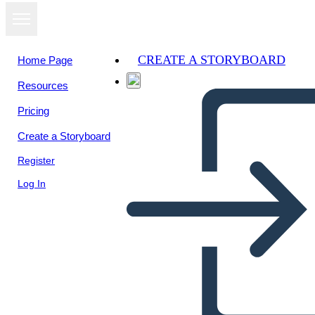
CREATE A STORYBOARD
Home Page
Resources
View as
Pricing
slideshow
Create a Storyboard
Register
Log In
Recorrido académico UNAD