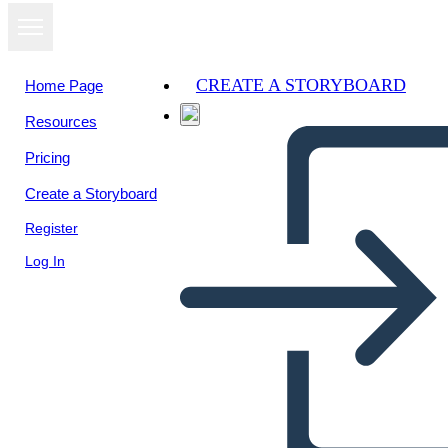
CREATE A STORYBOARD
Home Page
Resources
View as
Pricing
slideshow
Create a Storyboard
Register
Log In
desarollo