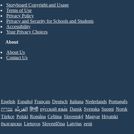
Storyboard Copyright and Usage
Terms of Use
Privacy Policy
Privacy and Security for Schools and Students
Accessibility
Your Privacy Choices
About
About Us
Contact Us
English
Español
Français
Deutsch
Italiana
Nederlands
Português
עברית
العَرَبِيَّة
हिन्दी
ру́сский язы́к
Dansk
Svenska
Suomi
Norsk
Türkçe
Polski
Româna
Ceština
Slovenský
Magyar
Hrvatski
български
Lietuvos
Slovenščina
Latvijas
eesti