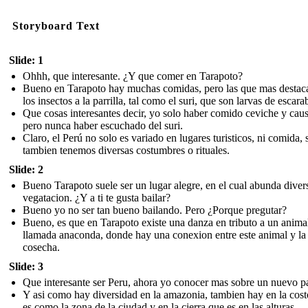
Storyboard Text
Slide: 1
Ohhh, que interesante. ¿Y que comer en Tarapoto?
Bueno en Tarapoto hay muchas comidas, pero las que mas destac
los insectos a la parrilla, tal como el suri, que son larvas de escara
Que cosas interesantes decir, yo solo haber comido ceviche y caus
pero nunca haber escuchado del suri.
Claro, el Perú no solo es variado en lugares turisticos, ni comida, 
tambien tenemos diversas costumbres o rituales.
Slide: 2
Bueno Tarapoto suele ser un lugar alegre, en el cual abunda diver
vegatacion. ¿Y a ti te gusta bailar?
Bueno yo no ser tan bueno bailando. Pero ¿Porque pregutar?
Bueno, es que en Tarapoto existe una danza en tributo a un anima
llamada anaconda, donde hay una conexion entre este animal y la
cosecha.
Slide: 3
Que interesante ser Peru, ahora yo conocer mas sobre un nuevo pa
Y asi como hay diversidad en la amazonia, tambien hay en la cos
es como la zona de la ciudad y en la cierra que es en las alturas.