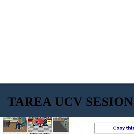
TAREA UCV SESION
LLAMADA INESPERADA
¡DÍA DE LA REUNIÓN!
CAMINATA ENTRE AMIGOS
No le dije nada a
¡Los extrañé
Petronila sobre que
mucho, ya ni me
¡Claro Anacleto, no
Hola Panchito, a
haré hoy, cuando
¿Cómo han
tengo problema, por
acordaba de sus
llegue a casa le
los tiempos.
estado
ahí conversamos
rostros!
cuento como me
¡Claro ahí estaré!
muchachos?
Tulio, ¿Me puedes
sobre cómo nos fue
fue...
acompañar a la casa
en este tiempo!
de mis tíos? No
conozco mucho las
Hola Tulio, me gustaría
calles, por favor.
que vengas mañana al
almuerzo con algunos de
la promoción...
Yo ando muy
bien, estoy
estudiando
Arquitectura.
Copy thi
Reunidos en un restaurante todos empiezan a