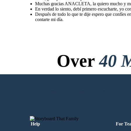
asertiva y sincera con PETRONILA para explicar la
Muchas gracias ANACLETA, la quiero mucho y me e
situación que no era como ella decía, en donde, al
final deciden reconciliarse y confiar entre ellos.
En verdad lo siento, debí primero escucharte, yo co
Después de todo lo que te dije espero que confíes e
contarte mi día.
Over
40 M
No Downloads, N
CREATE MY FIRST STORYBOARD
Help
For Te