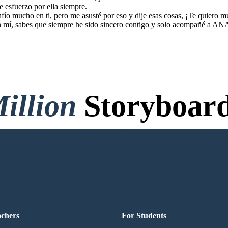
sfuerzo por ella siempre.
nfío mucho en ti, pero me asusté por eso y dije esas cosas, ¡Te quiero 
n mí, sabes que siempre he sido sincero contigo y solo acompañé a ANA
illion
Storyboard
o Credit Card, and No Logi
achers
For Students