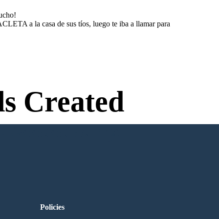
mucho!
CLETA a la casa de sus tíos, luego te iba a llamar para
s Created
n Needed to Try!
Policies