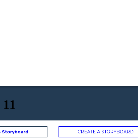
 11
s Storyboard
CREATE A STORYBOARD