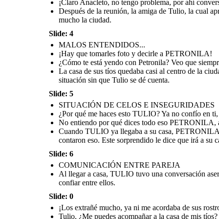
¡Claro Anacleto, no tengo problema, por ahí conver
Después de la reunión, la amiga de Tulio, la cual a
mucho la ciudad.
Slide: 4
Después de la reunión, la amiga de Tulio, la cual
Cuando TULIO ya llegaba a su casa, PETRONILA lo
Al llegar a casa, TULIO tuvo una 
apreció mucho porque la apoyó en aquel tiempo
llamó para decirle que no confiaba en él porque
MALOS ENTENDIDOS...
asertiva y sincera con PETRONILA pa
escolar, le pide que la acompañe a la casa de sus tíos,
estaba saliendo con alguien más y que deben
situación que no era como ella decía
¡Hay que tomarles foto y decirle a PETRONILA!
debido a que no conoce mucho la ciudad.
terminar, ya que sus amigas le contaron eso. Este
final deciden reconciliarse y confia
sorprendido le dice que irá a su casa para conversar
¿Cómo te está yendo con Petronila? Veo que siempre 
tranquilamente.
La casa de sus tíos quedaba casi al centro de la ci
situación sin que Tulio se dé cuenta.
COMUNICACIÓN ENTRE PAREJA
Slide: 5
SITUACIÓN DE CELOS E INSEGURIDADES
¿Por qué me haces esto TULIO? Ya no confío en ti,
No entiendo por qué dices todo eso PETRONILA, aho
En verdad lo
Después de todo lo
siento, debí
Cuando TULIO ya llegaba a su casa, PETRONILA lo l
que te dije espero
primero
que confíes en mí,
escucharte, yo
sabes que siempre
contaron eso. Este sorprendido le dice que irá a su 
confío mucho en ti,
he sido sincero
pero me asusté
contigo y solo
por eso y dije
acompañé a
esas cosas, ¡Te
Slide: 6
ANACLETA a la casa
quiero mucho!
de sus tíos, luego te
iba a llamar para
contarte mi día.
COMUNICACIÓN ENTRE PAREJA
Al llegar a casa, TULIO tuvo una conversación asert
confiar entre ellos.
Slide: 0
¡Los extrañé mucho, ya ni me acordaba de sus rostr
Al llegar a casa, TULIO tuvo una conversación
Tulio, ¿Me puedes acompañar a la casa de mis tíos?