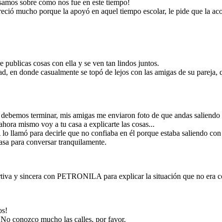
samos sobre cómo nos fue en este tiempo!
preció mucho porque la apoyó en aquel tiempo escolar, le pide que la ac
conversación
ra explicar la
, en donde, al
r entre ellos.
publicas cosas con ella y se ven tan lindos juntos.
udad, en donde casualmente se topó de lejos con las amigas de su pareja
 debemos terminar, mis amigas me enviaron foto de que andas saliendo
ra mismo voy a tu casa a explicarte las cosas...
lamó para decirle que no confiaba en él porque estaba saliendo con a
casa para conversar tranquilamente.
iva y sincera con PETRONILA para explicar la situación que no era com
os!
 No conozco mucho las calles, por favor.