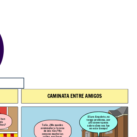
CAMINATA ENTRE AMIGOS
¡Claro Anacleto, no
 han
tengo problema, por
ado
ahí conversamos
chos?
Tulio, ¿Me puedes
sobre cómo nos fue
acompañar a la casa
en este tiempo!
de mis tíos? No
conozco mucho las
calles, por favor.