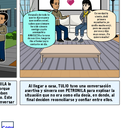
En verdad lo
Después de todo lo
siento, debí
que te dije espero
primero
que confíes en mí,
escucharte, yo
sabes que siempre
confío mucho en ti,
he sido sincero
pero me asusté
contigo y solo
por eso y dije
acompañé a
esas cosas, ¡Te
ANACLETA a la casa
quiero mucho!
de sus tíos, luego te
iba a llamar para
contarte mi día.
ILA lo
Al llegar a casa, TULIO tuvo una conversación
porque
asertiva y sincera con PETRONILA para explicar la
deben
situación que no era como ella decía, en donde, al
o. Este
final deciden reconciliarse y confiar entre ellos.
onversar
Copy