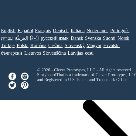
English
Español
Français
Deutsch
Italiana
Nederlands
Português
עברית
العَرَبِيَّة
हिन्दी
ру́сский язы́к
Dansk
Svenska
Suomi
Norsk
Türkçe
Polski
Româna
Ceština
Slovenský
Magyar
Hrvatski
български
Lietuvos
Slovenščina
Latvijas
eesti
© 2026 - Clever Prototypes, LLC - All rights reserved.
StoryboardThat is a trademark of Clever Prototypes, LL
and Registered in U.S. Patent and Trademark Office