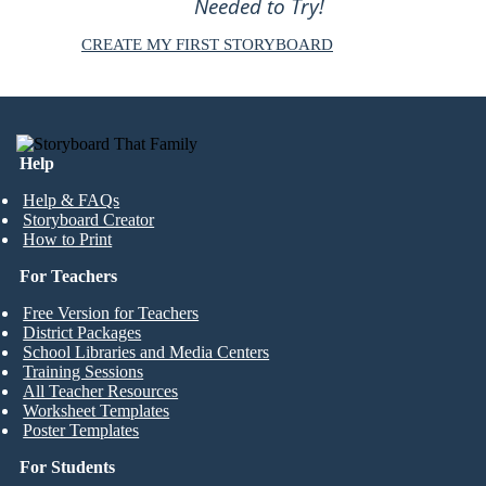
Needed to Try!
CREATE MY FIRST STORYBOARD
Help
Help & FAQs
Storyboard Creator
How to Print
For Teachers
Free Version for Teachers
District Packages
School Libraries and Media Centers
Training Sessions
All Teacher Resources
Worksheet Templates
Poster Templates
For Students