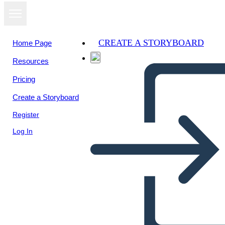
CREATE A STORYBOARD
Home Page
Resources
View as
Pricing
slideshow
Create a Storyboard
Register
Log In
Estados de la materia