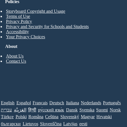
Policies
Storyboard Copyright and Usage
Terms of Use
Privacy Policy
Privacy and Security for Schools and Students
Accessibility
Your Privacy Choices
About
About Us
Contact Us
English
Español
Français
Deutsch
Italiana
Nederlands
Português
עברית
العَرَبِيَّة
हिन्दी
ру́сский язы́к
Dansk
Svenska
Suomi
Norsk
Türkçe
Polski
Româna
Ceština
Slovenský
Magyar
Hrvatski
български
Lietuvos
Slovenščina
Latvijas
eesti