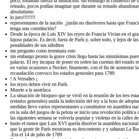
poco, tomaban fuerza la ilustración. sin embargo al comienzo de 
reinado, pocos podían imaginar que durante su reinado abandonar
absolutismo
lo juro!!!!!!!!
representantes de la nación ¿juráis no disolveros hasta que Franci
tenga una constitución?
Desde la época de Luis XIV los reyes de Francia Vivian en el gra
lujoso palacio. Es decir, fuera de París y. sobre todo, y lejos de las
penalidades de sus súbditos
me pregunto como terminara esto
sin embargo pronto la grave crisis llego hasta las mismísimas puer
palacio. El rey incapaz de poner en orden las cuentas del estado r
en varias ocasiones a Necker. finamente, con el fin de aumentar la
recaudación convoco los estados generales para 1789
! A Versalles ¡
los reyes deben vivir en París
Muerte a la austríaca
La situación de bloqueo que se vivió en la reunión de los tres est
(estados generales) unida la indecisión del rey a la hora de adopta
medidas llevo varios representantes a constituirse en asamblea nac
en la sala del juegos de la pelota se inicio una revolución política 
las siguientes semana se volvería popular y violetas en la calles de
basto el rumor que Luis XVI quería disolver la asamblea nacional
que la gente de París mostraran su descontento y y saltaran La Bas
.Era el 14 de julio de 1789