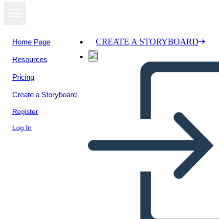
CREATE A STORYBOARD
Home Page
Resources
View as
Pricing
slideshow
Create a Storyboard
Register
Log In
Revolucion francesa