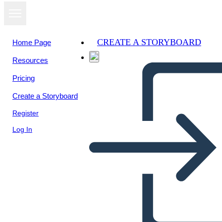
CREATE A STORYBOARD
Home Page
Resources
View as
Pricing
slideshow
Create a Storyboard
Register
Log In
Untitled Storyboard