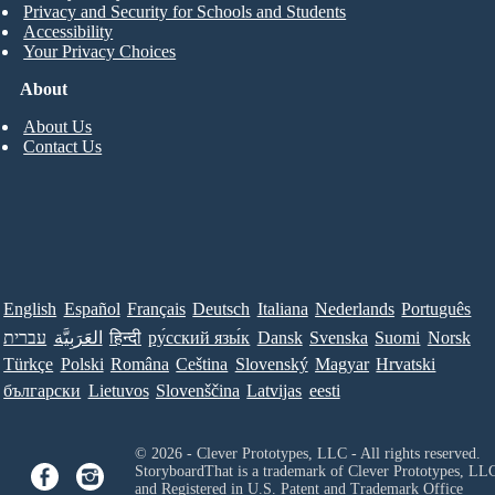
Privacy and Security for Schools and Students
Accessibility
Your Privacy Choices
About
About Us
Contact Us
English
Español
Français
Deutsch
Italiana
Nederlands
Português
עברית
العَرَبِيَّة
हिन्दी
ру́сский язы́к
Dansk
Svenska
Suomi
Norsk
Türkçe
Polski
Româna
Ceština
Slovenský
Magyar
Hrvatski
български
Lietuvos
Slovenščina
Latvijas
eesti
© 2026 - Clever Prototypes, LLC - All rights reserved.
StoryboardThat is a trademark of Clever Prototypes, LL
and Registered in U.S. Patent and Trademark Office