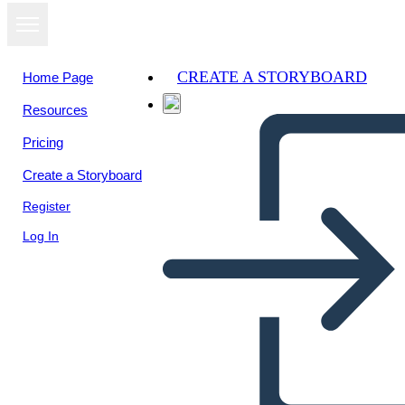
CREATE A STORYBOARD
Home Page
Resources
View as
Pricing
slideshow
Create a Storyboard
Register
Log In
PRÁCTICA