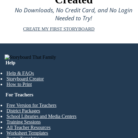
No Downloads, No Credit Card, and No Login
Needed to Try!
CREATE MY FIRST STORYBOARD
Help
Help & FAQs
Storyboard Creator
How to Print
For Teachers
Free Version for Teachers
District Packages
School Libraries and Media Centers
Training Sessions
All Teacher Resources
Worksheet Templates