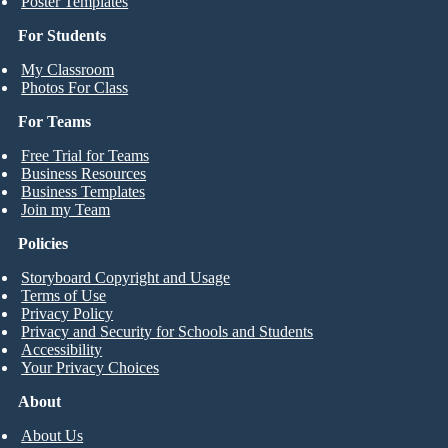
Poster Templates
For Students
My Classroom
Photos For Class
For Teams
Free Trial for Teams
Business Resources
Business Templates
Join my Team
Policies
Storyboard Copyright and Usage
Terms of Use
Privacy Policy
Privacy and Security for Schools and Students
Accessibility
Your Privacy Choices
About
About Us