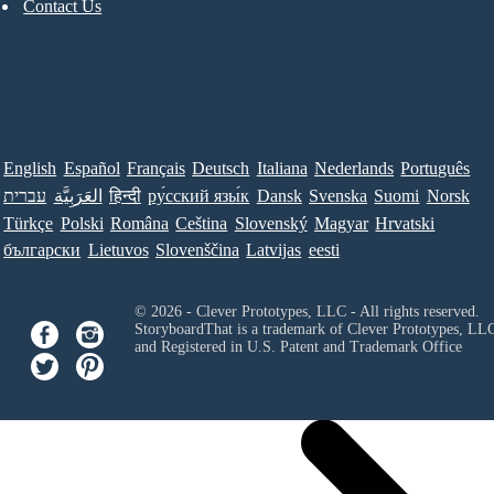
Contact Us
English
Español
Français
Deutsch
Italiana
Nederlands
Português
עברית
العَرَبِيَّة
हिन्दी
ру́сский язы́к
Dansk
Svenska
Suomi
Norsk
Türkçe
Polski
Româna
Ceština
Slovenský
Magyar
Hrvatski
български
Lietuvos
Slovenščina
Latvijas
eesti
© 2026 - Clever Prototypes, LLC - All rights reserved.
StoryboardThat is a trademark of Clever Prototypes, LL
and Registered in U.S. Patent and Trademark Office