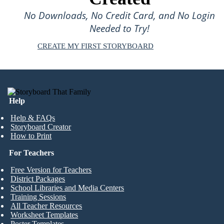
No Downloads, No Credit Card, and No Login
Needed to Try!
CREATE MY FIRST STORYBOARD
Help
Help & FAQs
Storyboard Creator
How to Print
For Teachers
Free Version for Teachers
District Packages
School Libraries and Media Centers
Training Sessions
All Teacher Resources
Worksheet Templates
Poster Templates