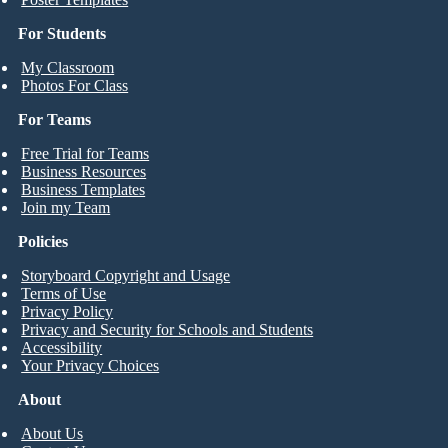
For Students
My Classroom
Photos For Class
For Teams
Free Trial for Teams
Business Resources
Business Templates
Join my Team
Policies
Storyboard Copyright and Usage
Terms of Use
Privacy Policy
Privacy and Security for Schools and Students
Accessibility
Your Privacy Choices
About
About Us