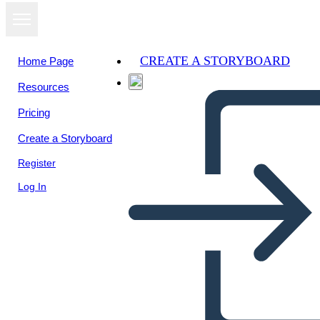
CREATE A STORYBOARD
Home Page
Resources
View as
Pricing
slideshow
Create a Storyboard
Register
Log In