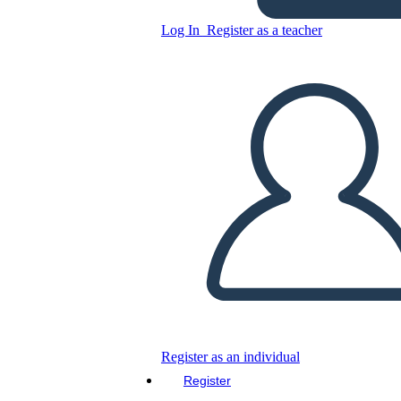
Untitled Storyboard
Log In
Register as a teacher
Copy this Storyboard
CREATE A STORYBOARD
PLAY SLIDESHOW
READ TO ME
Register as an individual
Register