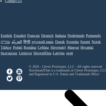
Contact Us
English
Español
Français
Deutsch
Italiana
Nederlands
Português
עברית
العَرَبِيَّة
हिन्दी
ру́сский язы́к
Dansk
Svenska
Suomi
Norsk
Türkçe
Polski
Româna
Ceština
Slovenský
Magyar
Hrvatski
български
Lietuvos
Slovenščina
Latvijas
eesti
© 2026 - Clever Prototypes, LLC - All rights reserved.
StoryboardThat is a trademark of Clever Prototypes, LL
and Registered in U.S. Patent and Trademark Office