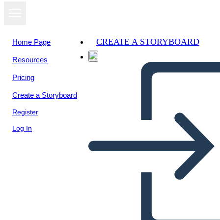
CREATE A STORYBOARD
Home Page
Resources
View as
Pricing
slideshow
Create a Storyboard
Register
Log In
Untitled Storyboard