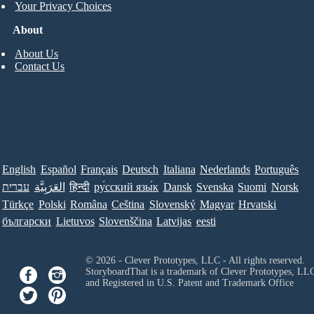
Your Privacy Choices
About
About Us
Contact Us
English
Español
Français
Deutsch
Italiana
Nederlands
Português
עברית
العَرَبِيَّة
हिन्दी
ру́сский язы́к
Dansk
Svenska
Suomi
Norsk
Türkçe
Polski
Româna
Ceština
Slovenský
Magyar
Hrvatski
български
Lietuvos
Slovenščina
Latvijas
eesti
© 2026 - Clever Prototypes, LLC - All rights reserved.
StoryboardThat is a trademark of Clever Prototypes, LL
and Registered in U.S. Patent and Trademark Office