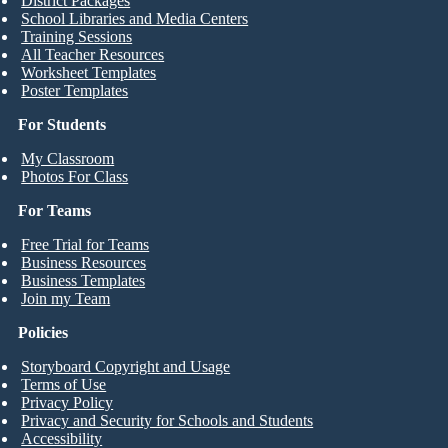
District Packages
School Libraries and Media Centers
Training Sessions
All Teacher Resources
Worksheet Templates
Poster Templates
For Students
My Classroom
Photos For Class
For Teams
Free Trial for Teams
Business Resources
Business Templates
Join my Team
Policies
Storyboard Copyright and Usage
Terms of Use
Privacy Policy
Privacy and Security for Schools and Students
Accessibility