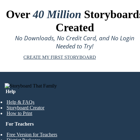
Over
40 Million
Storyboard
Created
No Downloads, No Credit Card, and No Login
Needed to Try!
CREATE MY FIRST STORYBOARD
Help
Help & FAQs
Storyboard Creator
How to Print
For Teachers
Free Version for Teachers