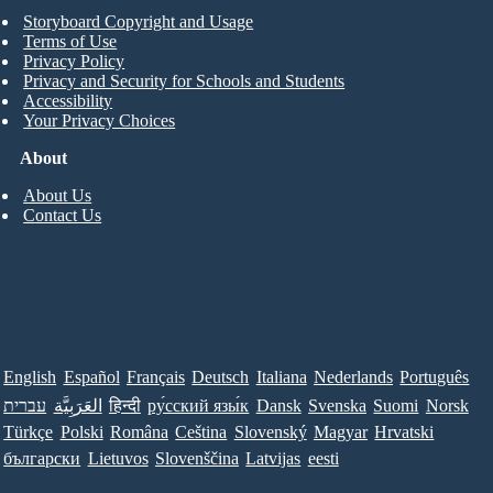
Storyboard Copyright and Usage
Terms of Use
Privacy Policy
Privacy and Security for Schools and Students
Accessibility
Your Privacy Choices
About
About Us
Contact Us
English
Español
Français
Deutsch
Italiana
Nederlands
Português
עברית
العَرَبِيَّة
हिन्दी
ру́сский язы́к
Dansk
Svenska
Suomi
Norsk
Türkçe
Polski
Româna
Ceština
Slovenský
Magyar
Hrvatski
български
Lietuvos
Slovenščina
Latvijas
eesti