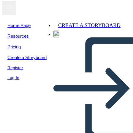
CREATE A STORYBOARD
Home Page
Resources
View as
Pricing
slideshow
Create a Storyboard
Register
Log In
Untitled Storyboard