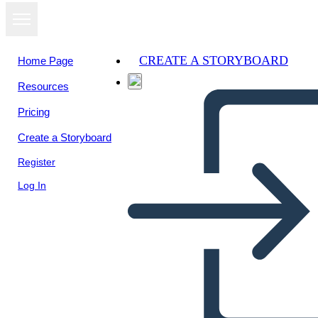
CREATE A STORYBOARD
Home Page
Resources
View as
Pricing
slideshow
Create a Storyboard
Register
Log In