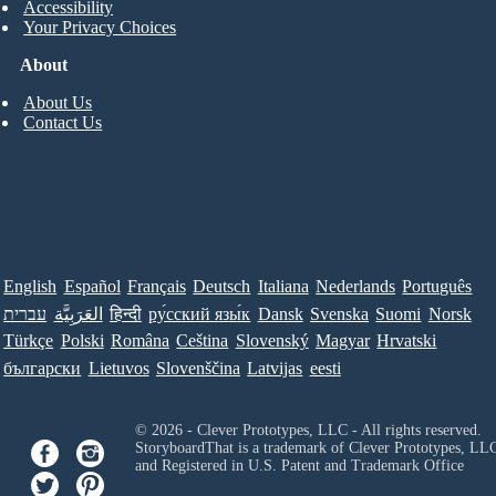
Accessibility
Your Privacy Choices
About
About Us
Contact Us
English
Español
Français
Deutsch
Italiana
Nederlands
Português
עברית
العَرَبِيَّة
हिन्दी
ру́сский язы́к
Dansk
Svenska
Suomi
Norsk
Türkçe
Polski
Româna
Ceština
Slovenský
Magyar
Hrvatski
български
Lietuvos
Slovenščina
Latvijas
eesti
© 2026 - Clever Prototypes, LLC - All rights reserved.
StoryboardThat is a trademark of Clever Prototypes, LL
and Registered in U.S. Patent and Trademark Office