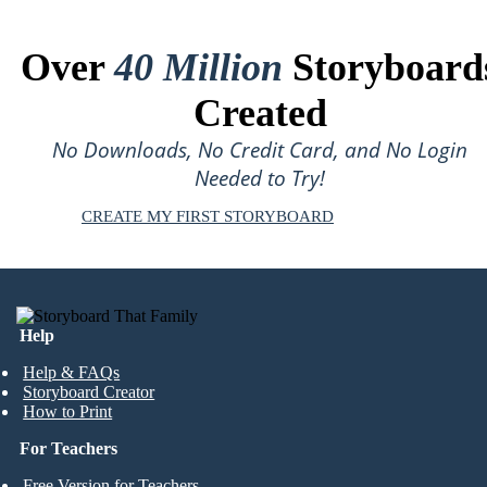
Over
40 Million
Storyboard
Created
No Downloads, No Credit Card, and No Login
Needed to Try!
CREATE MY FIRST STORYBOARD
Help
Help & FAQs
Storyboard Creator
How to Print
For Teachers
Free Version for Teachers