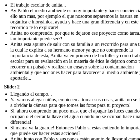
El trabajo escolar de anitta...
Ay Pablo el medio ambiente es muy importante y hacer concienci
ello aun mas, por ejemplo el que nosotros separemos la basura en
orgánica e inorgánica, ayuda y hace una gran diferencia y en este
recorrido te lo explicare!
Anitta no comprendo, por que te dejaron ese proyecto como tarea
tan importante puede ser?!
Anitta esta apunto de salir con su familia a un recorrido para una t
la cual le explica a su hermano menor ya que no comprende la
importancia de esta, Anitta va en primero de bachiller y como trab
escolar para su evaluación en la materia de ética le dejaron como 
recorrer un paisaje y realizar un ensayo sobre la contaminación
ambiental y que acciones hacer para favorecer al medio ambiente 
aportarle...
Slide: 2
Llegando al campo...
Ya vamos allegar niños, empiecen a tomar sus cosas, anitta no se 
a olvidar la cámara para que tomes las fotos para tu proyecto!
Si, ahora comprendo un poco mas, que el apagar las luces cuando
ocupan o el cerrar la llave del agua cuando no se ocupan hace un
diferencia!
Si mama ya la guarde! Entonces Pablo si estas entiendo lo import
que puede ser hacer estas acciones?
Anitta junto con Pablo y sus papas están apunto de llegar al camp