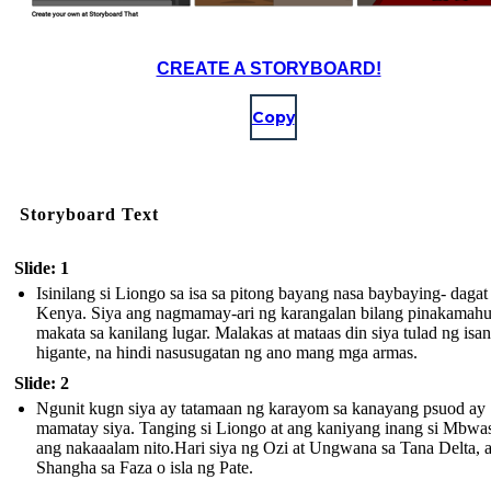
CREATE A STORYBOARD!
Copy
Storyboard Text
Slide: 1
Isinilang si Liongo sa isa sa pitong bayang nasa baybaying- dagat
Kenya. Siya ang nagmamay-ari ng karangalan bilang pinakamahu
makata sa kanilang lugar. Malakas at mataas din siya tulad ng isa
higante, na hindi nasusugatan ng ano mang mga armas.
Slide: 2
Ngunit kugn siya ay tatamaan ng karayom sa kanayang psuod ay
mamatay siya. Tanging si Liongo at ang kaniyang inang si Mbwa
ang nakaaalam nito.Hari siya ng Ozi at Ungwana sa Tana Delta, a
Shangha sa Faza o isla ng Pate.