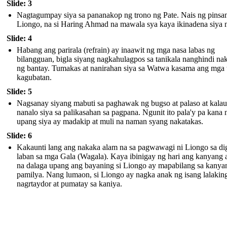
Slide: 3
Nagtagumpay siya sa pananakop ng trono ng Pate. Nais ng pinsan
Liongo, na si Haring Ahmad na mawala sya kaya ikinadena siya n
Slide: 4
Habang ang parirala (refrain) ay inaawit ng mga nasa labas ng
bilangguan, bigla siyang nagkahulagpos sa tanikala nanghindi nak
ng bantay. Tumakas at nanirahan siya sa Watwa kasama ang mga 
kagubatan.
Slide: 5
Nagsanay siyang mabuti sa paghawak ng bugso at palaso at kala
nanalo siya sa palikasahan sa pagpana. Ngunit ito pala'y pa kana 
upang siya ay madakip at muli na naman syang nakatakas.
Slide: 6
Kakaunti lang ang nakaka alam na sa pagwawagi ni Liongo sa d
laban sa mga Gala (Wagala). Kaya ibinigay ng hari ang kanyang 
na dalaga upang ang bayaning si Liongo ay mapabilang sa kanya
pamilya. Nang lumaon, si Liongo ay nagka anak ng isang lalakin
nagrtaydor at pumatay sa kaniya.