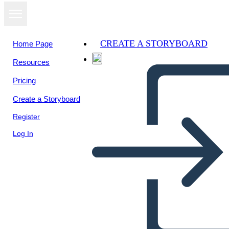
CREATE A STORYBOARD
Home Page
Resources
View as
Pricing
slideshow
Create a Storyboard
Register
Log In
Untitled Storyboard