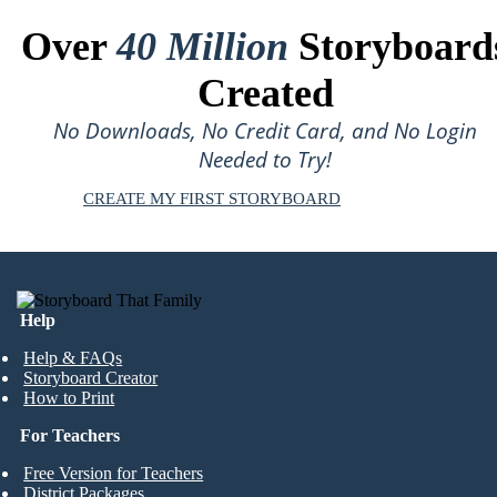
Over
40 Million
Storyboard
Created
No Downloads, No Credit Card, and No Login
Needed to Try!
CREATE MY FIRST STORYBOARD
Help
Help & FAQs
Storyboard Creator
How to Print
For Teachers
Free Version for Teachers
District Packages