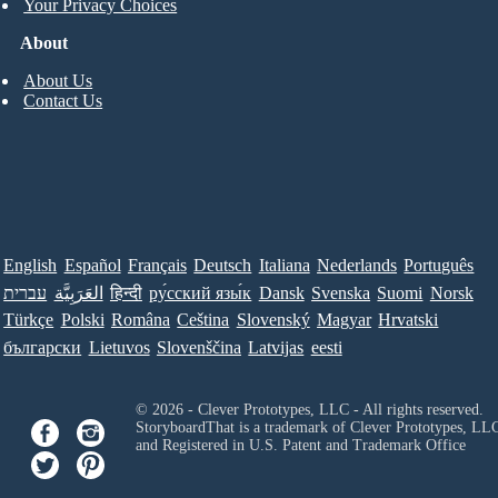
Your Privacy Choices
About
About Us
Contact Us
English
Español
Français
Deutsch
Italiana
Nederlands
Português
עברית
العَرَبِيَّة
हिन्दी
ру́сский язы́к
Dansk
Svenska
Suomi
Norsk
Türkçe
Polski
Româna
Ceština
Slovenský
Magyar
Hrvatski
български
Lietuvos
Slovenščina
Latvijas
eesti
© 2026 - Clever Prototypes, LLC - All rights reserved.
StoryboardThat is a trademark of Clever Prototypes, LL
and Registered in U.S. Patent and Trademark Office