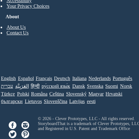
Accessibility
Your Privacy Choices
About
About Us
Contact Us
English
Español
Français
Deutsch
Italiana
Nederlands
Português
עברית
العَرَبِيَّة
हिन्दी
ру́сский язы́к
Dansk
Svenska
Suomi
Norsk
Türkçe
Polski
Româna
Ceština
Slovenský
Magyar
Hrvatski
български
Lietuvos
Slovenščina
Latvijas
eesti
© 2026 - Clever Prototypes, LLC - All rights reserved.
StoryboardThat is a trademark of Clever Prototypes, LL
and Registered in U.S. Patent and Trademark Office