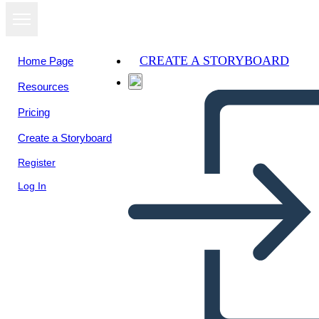
CREATE A STORYBOARD
Home Page
Resources
View as
Pricing
slideshow
Create a Storyboard
Register
Log In