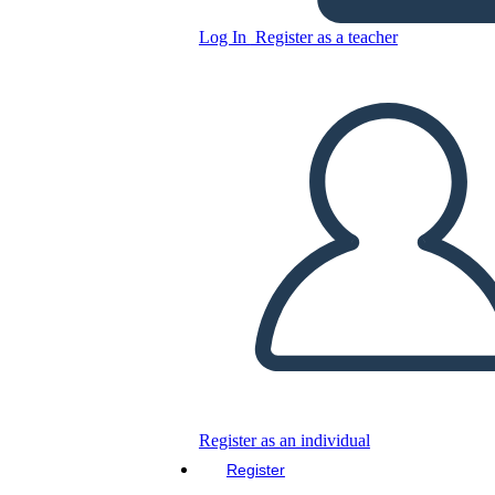
Untitled Storyboard
Log In
Register as a teacher
Copy this Storyboard
CREATE A STORYBOARD
PLAY SLIDESHOW
READ TO ME
Register as an individual
Register