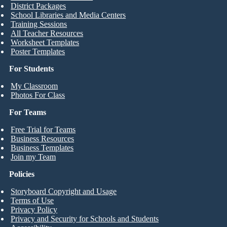
District Packages
School Libraries and Media Centers
Training Sessions
All Teacher Resources
Worksheet Templates
Poster Templates
For Students
My Classroom
Photos For Class
For Teams
Free Trial for Teams
Business Resources
Business Templates
Join my Team
Policies
Storyboard Copyright and Usage
Terms of Use
Privacy Policy
Privacy and Security for Schools and Students