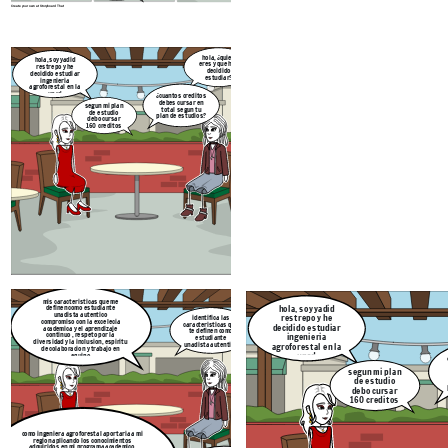
Create your own at Storyboard That
hola, ¿quien
mis caracteristicas que me
hola, soy yadid
eres y que has
definen como estudiante
restrepo y he
decidido
unadista autentico
decidido estudiar
estudiar?
compromiso con la excelecia
ingenieria
c
academica y el aprendizaje
agroforestal en la
continuo , respeto por la
unad
¿cuantos creditos
diversidad y la inclusion, espiritu
debes cursar en
u
segun mi plan
de colaboracion y trabajo en
total segun tu
de estudio
equipo
plan de estudios?
debo cursar
160 creditos
como ingeniera agroforestal aportaria a mi
region aplicando los conocimientos
adquiridos en mi programa academico,
participando en proyectos y actividades que
promueven el desarrollo ambiental de mi
region, colaborando con organizaciones y
comunidades locales para identificar
necesidades y diseñar estrategias de mejora
en el campo
Create your own at Storyboard That
en cuanto a mi prueba de liderazgo
mis caracteristicas que me
obtuve 18 considero que este
hola, soy yadid
definen como estudiante
liderazgo puedo aportar a mi
unadista autentico
¿ cu
formacion en el programa
restrepo y he
identifica las
compromiso con la excelecia
prue
academico que elegi de las
caracteristicas que
decidido estudiar
academica y el aprendizaje
c
siguientes maneras
te definen como
continuo , respeto por la
ingenieria
lid
desarrollando habilidades de
estudiante
diversidad y la inclusion, espiritu
form
liderazgo como la capacidad de
agroforestal en la
unadista autentico
de colaboracion y trabajo en
acad
motivar y guiar a otros
unad
equipo
segun mi plan
de estudio
debo cursar
160 creditos
como ingeniera agroforestal aportaria a mi
region aplicando los conocimientos
adquiridos en mi programa academico,