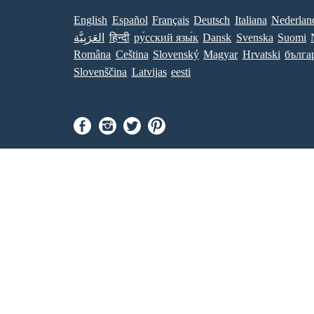
English
Español
Français
Deutsch
Italiana
Nederlan
العَرَبِيَّة
हिन्दी
ру́сский язы́к
Dansk
Svenska
Suomi
Româna
Ceština
Slovenský
Magyar
Hrvatski
бълга
Slovenščina
Latvijas
eesti