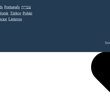
ds
Português
עברית
Norsk
Türkçe
Polski
рски
Lietuvos
Sto