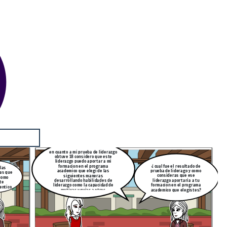
en cuanto a mi prueba de liderazgo
obtuve 18 considero que este
liderazgo puedo aportar a mi
¿ cual fue el resultado de
formacion en el programa
 las
prueba de liderago y como
academico que elegi de las
cas que
consideras que ese
siguientes maneras
 como
liderazgo aportaria a tu
desarrollando habilidades de
te
formacion en el programa
liderazgo como la capacidad de
entico
academico que elegistes?
motivar y guiar a otros