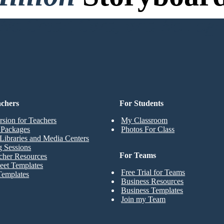
o Credit Card, and No Logi
achers
For Students
rsion for Teachers
My Classroom
t Packages
Photos For Class
Libraries and Media Centers
g Sessions
For Teams
cher Resources
eet Templates
Free Trial for Teams
Templates
Business Resources
Business Templates
Join my Team