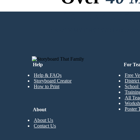
No Downloads, N
CREATE MY FIRST STORYBOARD
Help
For Te
Help & FAQs
Free Ve
Storyboard Creator
Distric
How to Print
School 
Trainin
All Tea
Worksh
Poster 
About
About Us
Contact Us