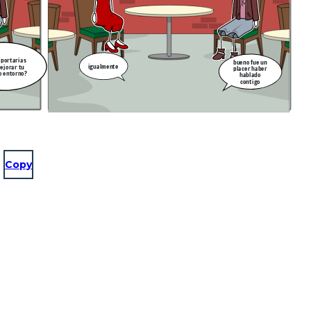
aportarias
bueno fue un
igualmente
ejorar tu
placer haber
o entorno?
hablado
contigo
Copy