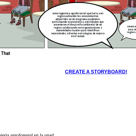
bueno fue un
placer haber
hablado
contigo
como ingeniera agroforestal aportaria a mi
region aplicando los conocimientos
adquiridos en mi programa academico,
participando en proyectos y actividades que
promueven el desarrollo ambiental de mi
¿como 
region, colaborando con organizaciones y
para m
comunidades locales para identificar
region 
necesidades y diseñar estrategias de mejora
en el campo
 That
CREATE A STORYBOARD!
ieria agroforestal en la unad