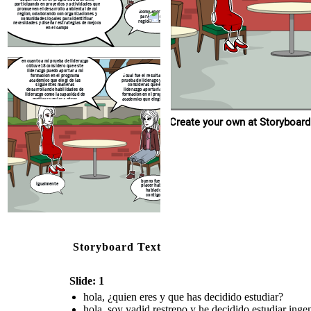
participando en proyectos y actividades que
promueven el desarrollo ambiental de mi
¿como aportarias
region, colaborando con organizaciones y
igualmente
para mejorar tu
comunidades locales para identificar
region o entorno?
necesidades y diseñar estrategias de mejora
en el campo
en cuanto a mi prueba de liderazgo
obtuve 18 considero que este
liderazgo puedo aportar a mi
¿ cual fue el resultado de
formacion en el programa
prueba de liderago y como
academico que elegi de las
consideras que ese
siguientes maneras
liderazgo aportaria a tu
desarrollando habilidades de
formacion en el programa
liderazgo como la capacidad de
academico que elegistes?
motivar y guiar a otros
Create your own at Storyboard
bueno fue un
igualmente
placer haber
hablado
contigo
Storyboard Text
Slide: 1
hola, ¿quien eres y que has decidido estudiar?
hola, soy yadid restrepo y he decidido estudiar ingen