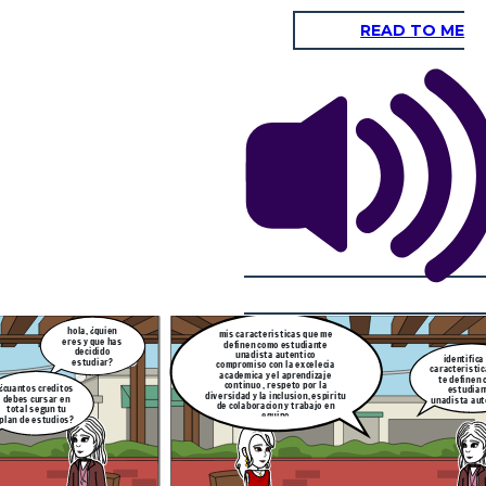
READ TO ME
en cuanto a mi prueba de liderazgo
obtuve 18 considero que este
liderazgo puedo aportar a mi
¿ cual fue el resultado de
formacion en el programa
identifica las
prueba de liderago y como
academico que elegi de las
aracteristicas que
consideras que ese
siguientes maneras
te definen como
liderazgo aportaria a tu
desarrollando habilidades de
estudiante
formacion en el programa
liderazgo como la capacidad de
nadista autentico
academico que elegistes?
motivar y guiar a otros
¿como aportarias
bueno fue un
igualmente
para mejorar tu
placer haber
region o entorno?
hablado
contigo
hola, ¿quien
mis caracteristicas que me
eres y que has
al fue el resultado de
definen como estudiante
ba de liderago y como
decidido
unadista autentico
onsideras que ese
identifica
estudiar?
compromiso con la excelecia
erazgo aportaria a tu
caracteristi
acion en el programa
academica y el aprendizaje
te definen
emico que elegistes?
continuo , respeto por la
¿cuantos creditos
estudian
diversidad y la inclusion, espiritu
debes cursar en
unadista aut
de colaboracion y trabajo en
total segun tu
equipo
plan de estudios?