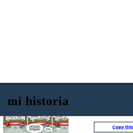
mi historia
en cuanto a mi prueba de liderazgo
hola, ¿quien
mis caracteristicas que me
hola, soy yadid
obtuve 18 considero que este
eres y que has
definen como estudiante
restrepo y he
liderazgo puedo aportar a mi
decidido
unadista autentico
¿ cual fue el resultado de
decidido estudiar
formacion en el programa
identifica las
estudiar?
compromiso con la excelecia
prueba de liderago y como
ingenieria
academico que elegi de las
caracteristicas que
academica y el aprendizaje
consideras que ese
agroforestal en la
siguientes maneras
te definen como
continuo , respeto por la
liderazgo aportaria a tu
unad
desarrollando habilidades de
¿cuantos creditos
estudiante
diversidad y la inclusion, espiritu
formacion en el programa
liderazgo como la capacidad de
debes cursar en
unadista autentico
segun mi plan
de colaboracion y trabajo en
academico que elegistes?
motivar y guiar a otros
total segun tu
de estudio
equipo
plan de estudios?
debo cursar
160 creditos
Copy thi
como ingeniera agroforestal aportaria a mi
region aplicando los conocimientos
adquiridos en mi programa academico,
participando en proyectos y actividades que
promueven el desarrollo ambiental de mi
¿como aportarias
bueno fue un
region, colaborando con organizaciones y
igualmente
para mejorar tu
placer haber
comunidades locales para identificar
region o entorno?
hablado
necesidades y diseñar estrategias de mejora
contigo
en el campo