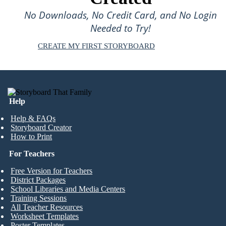
No Downloads, No Credit Card, and No Login
Needed to Try!
CREATE MY FIRST STORYBOARD
Help
Help & FAQs
Storyboard Creator
How to Print
For Teachers
Free Version for Teachers
District Packages
School Libraries and Media Centers
Training Sessions
All Teacher Resources
Worksheet Templates
Poster Templates