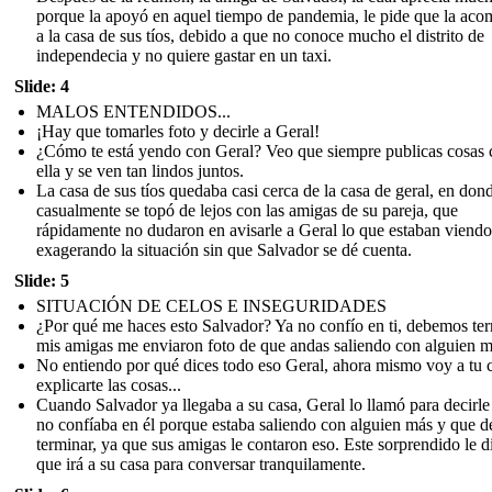
porque la apoyó en aquel tiempo de pandemia, le pide que la ac
a la casa de sus tíos, debido a que no conoce mucho el distrito de
independecia y no quiere gastar en un taxi.
Slide: 4
MALOS ENTENDIDOS...
¡Hay que tomarles foto y decirle a Geral!
¿Cómo te está yendo con Geral? Veo que siempre publicas cosas 
ella y se ven tan lindos juntos.
La casa de sus tíos quedaba casi cerca de la casa de geral, en don
casualmente se topó de lejos con las amigas de su pareja, que
rápidamente no dudaron en avisarle a Geral lo que estaban viendo
exagerando la situación sin que Salvador se dé cuenta.
Slide: 5
SITUACIÓN DE CELOS E INSEGURIDADES
¿Por qué me haces esto Salvador? Ya no confío en ti, debemos ter
mis amigas me enviaron foto de que andas saliendo con alguien m
No entiendo por qué dices todo eso Geral, ahora mismo voy a tu 
explicarte las cosas...
Cuando Salvador ya llegaba a su casa, Geral lo llamó para decirle
no confíaba en él porque estaba saliendo con alguien más y que 
terminar, ya que sus amigas le contaron eso. Este sorprendido le d
que irá a su casa para conversar tranquilamente.