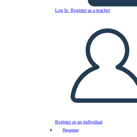
PROBLEMATICA DE
Log In
Register as a teacher
PAREJA COMUNICACION
Copy this Storyboard
CREATE A STORYBOARD
PLAY SLIDESHOW
READ TO ME
Register as an individual
Register