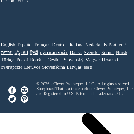
Contact Us
English
Español
Français
Deutsch
Italiana
Nederlands
Português
עברית
العَرَبِيَّة
हिन्दी
ру́сский язы́к
Dansk
Svenska
Suomi
Norsk
Türkçe
Polski
Româna
Ceština
Slovenský
Magyar
Hrvatski
български
Lietuvos
Slovenščina
Latvijas
eesti
© 2026 - Clever Prototypes, LLC - All rights reserved.
StoryboardThat is a trademark of Clever Prototypes, LL
and Registered in U.S. Patent and Trademark Office