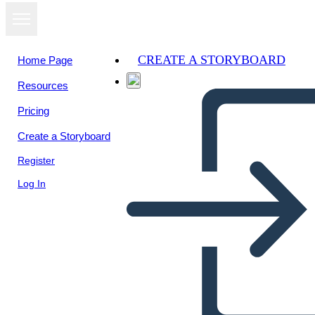
CREATE A STORYBOARD
Home Page
Resources
View as
Pricing
slideshow
Create a Storyboard
Register
Log In