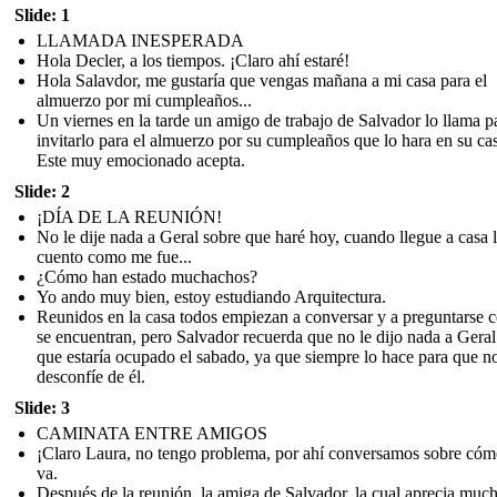
Slide: 1
LLAMADA INESPERADA
Hola Decler, a los tiempos. ¡Claro ahí estaré!
Hola Salavdor, me gustaría que vengas mañana a mi casa para el
almuerzo por mi cumpleaños...
Un viernes en la tarde un amigo de trabajo de Salvador lo llama p
invitarlo para el almuerzo por su cumpleaños que lo hara en su ca
Este muy emocionado acepta.
Slide: 2
¡DÍA DE LA REUNIÓN!
No le dije nada a Geral sobre que haré hoy, cuando llegue a casa 
cuento como me fue...
¿Cómo han estado muchachos?
Yo ando muy bien, estoy estudiando Arquitectura.
Reunidos en la casa todos empiezan a conversar y a preguntarse
se encuentran, pero Salvador recuerda que no le dijo nada a Geral
que estaría ocupado el sabado, ya que siempre lo hace para que n
desconfíe de él.
Slide: 3
CAMINATA ENTRE AMIGOS
¡Claro Laura, no tengo problema, por ahí conversamos sobre cóm
va.
Después de la reunión, la amiga de Salvador, la cual aprecia muc