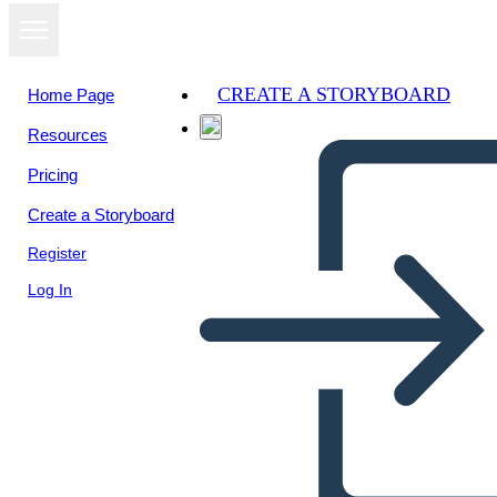
CREATE A STORYBOARD
Home Page
Resources
View as
Pricing
slideshow
Create a Storyboard
Register
Log In
Untitled Storyboard