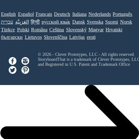
English
Español
Français
Deutsch
Italiana
Nederlands
Português
עברית
العَرَبِيَّة
हिन्दी
ру́сский язы́к
Dansk
Svenska
Suomi
Norsk
Türkçe
Polski
Româna
Ceština
Slovenský
Magyar
Hrvatski
български
Lietuvos
Slovenščina
Latvijas
eesti
© 2026 - Clever Prototypes, LLC - All rights reserved.
StoryboardThat is a trademark of Clever Prototypes, LL
and Registered in U.S. Patent and Trademark Office