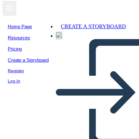
CREATE A STORYBOARD
Home Page
Resources
View as
Pricing
slideshow
Create a Storyboard
Register
Log In
Violencia a la mujer en la