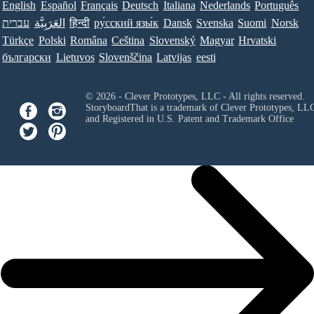
English
Español
Français
Deutsch
Italiana
Nederlands
Português
עברית
العَرَبِيَّة
हिन्दी
ру́сский язы́к
Dansk
Svenska
Suomi
Norsk
Türkçe
Polski
Româna
Ceština
Slovenský
Magyar
Hrvatski
български
Lietuvos
Slovenščina
Latvijas
eesti
© 2026 - Clever Prototypes, LLC - All rights reserved.
StoryboardThat is a trademark of Clever Prototypes, LL
and Registered in U.S. Patent and Trademark Office