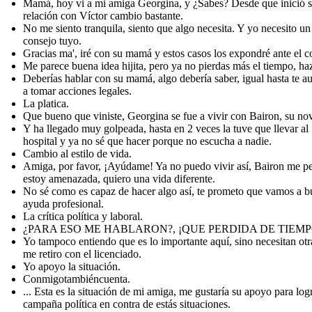
Mamá, hoy vi a mi amiga Georgina, y ¿Sabes? Desde que inició 
relación con Víctor cambio bastante.
No me siento tranquila, siento que algo necesita. Y yo necesito un
consejo tuyo.
Gracias ma', iré con su mamá y estos casos los expondré ante el c
Me parece buena idea hijita, pero ya no pierdas más el tiempo, ha
Deberías hablar con su mamá, algo debería saber, igual hasta te au
a tomar acciones legales.
La platica.
Que bueno que viniste, Georgina se fue a vivir con Bairon, su no
Y ha llegado muy golpeada, hasta en 2 veces la tuve que llevar al
hospital y ya no sé que hacer porque no escucha a nadie.
Cambio al estilo de vida.
Amiga, por favor, ¡Ayúdame! Ya no puedo vivir así, Bairon me p
estoy amenazada, quiero una vida diferente.
No sé como es capaz de hacer algo así, te prometo que vamos a b
ayuda profesional.
La crítica política y laboral.
¿PARA ESO ME HABLARON?, ¡QUE PERDIDA DE TIEMP
Yo tampoco entiendo que es lo importante aquí, sino necesitan otr
me retiro con el licenciado.
Yo apoyo la situación.
Conmigotambiéncuenta.
... Esta es la situación de mi amiga, me gustaría su apoyo para log
campaña política en contra de estás situaciones.