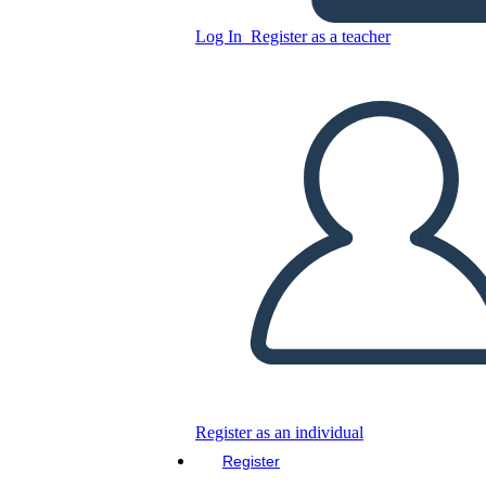
vida.
Log In
Register as a teacher
Copy this Storyboard
CREATE A STORYBOARD
PLAY SLIDESHOW
READ TO ME
Register as an individual
Register