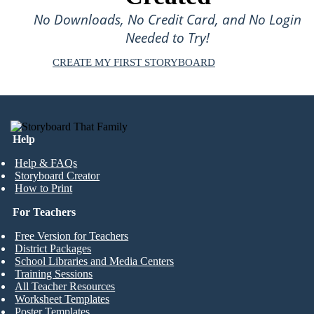
No Downloads, No Credit Card, and No Login
Needed to Try!
CREATE MY FIRST STORYBOARD
Help
Help & FAQs
Storyboard Creator
How to Print
For Teachers
Free Version for Teachers
District Packages
School Libraries and Media Centers
Training Sessions
All Teacher Resources
Worksheet Templates
Poster Templates