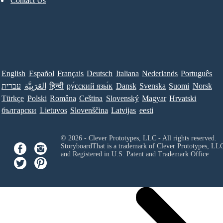
Contact Us
English
Español
Français
Deutsch
Italiana
Nederlands
Português
עברית
العَرَبِيَّة
हिन्दी
ру́сский язы́к
Dansk
Svenska
Suomi
Norsk
Türkçe
Polski
Româna
Ceština
Slovenský
Magyar
Hrvatski
български
Lietuvos
Slovenščina
Latvijas
eesti
© 2026 - Clever Prototypes, LLC - All rights reserved.
StoryboardThat is a trademark of Clever Prototypes, LL
and Registered in U.S. Patent and Trademark Office