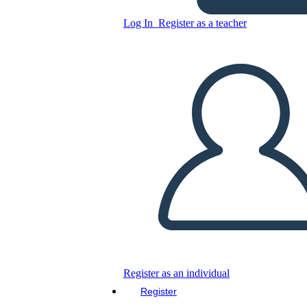
Raccolta differenziata
Log In
Register as a teacher
Copy this Storyboard
CREATE A STORYBOARD
PLAY SLIDESHOW
READ TO ME
Register as an individual
Register