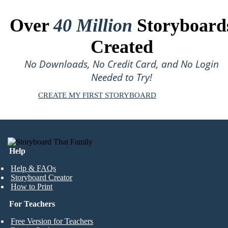
Over
40 Million
Storyboard
Created
No Downloads, No Credit Card, and No Login
Needed to Try!
CREATE MY FIRST STORYBOARD
Help
Help & FAQs
Storyboard Creator
How to Print
For Teachers
Free Version for Teachers