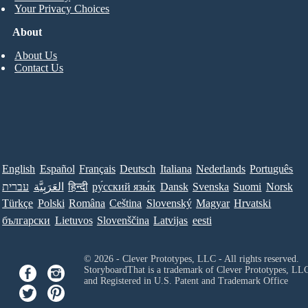
Your Privacy Choices
About
About Us
Contact Us
English
Español
Français
Deutsch
Italiana
Nederlands
Português
עברית
العَرَبِيَّة
हिन्दी
ру́сский язы́к
Dansk
Svenska
Suomi
Norsk
Türkçe
Polski
Româna
Ceština
Slovenský
Magyar
Hrvatski
български
Lietuvos
Slovenščina
Latvijas
eesti
© 2026 - Clever Prototypes, LLC - All rights reserved.
StoryboardThat is a trademark of Clever Prototypes, LL
and Registered in U.S. Patent and Trademark Office