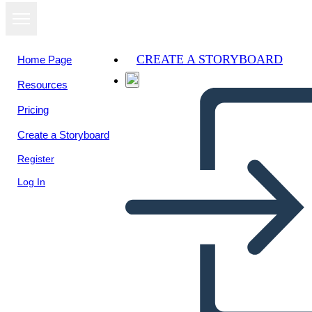
CREATE A STORYBOARD
Home Page
Resources
View as
Pricing
slideshow
Create a Storyboard
Register
Log In