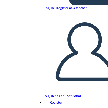
STORYBOARD CATEDRA
UNADISTA
Log In
Register as a teacher
Copy this Storyboard
CREATE A STORYBOARD
PLAY SLIDESHOW
READ TO ME
Register as an individual
Register