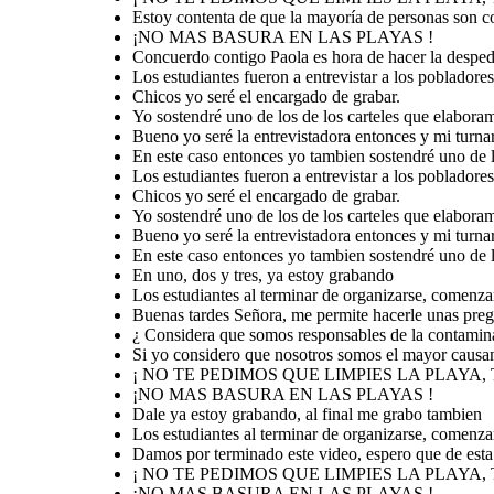
Dale ya estoy
Estoy contenta de que la mayoría de personas son co
grabando, al
final me grabo
tambien
¡NO MAS BASURA EN LAS PLAYAS !
¡ NO TE
Concuerdo contigo Paola es hora de hacer la desped
PEDIMOS QUE
Damos por
LIMPIES LA
terminado este video,
Los estudiantes fueron a entrevistar a los pobladore
PLAYA, TE
espero que de esta
manera podamos
PEDIMOS QUE
concientizar a las
NO LA
Chicos yo seré el encargado de grabar.
personas y hacerles
ENSUCIES!
ver el daño que
causan al contaminar
Yo sostendré uno de los de los carteles que elabora
la playa
Bueno yo seré la entrevistadora entonces y mi turna
¡NO MAS
En este caso entonces yo tambien sostendré uno de l
S
BASURA EN LAS
PLAYAS !
Los estudiantes fueron a entrevistar a los pobladores
Chicos yo seré el encargado de grabar.
Yo sostendré uno de los de los carteles que elabora
Bueno yo seré la entrevistadora entonces y mi turna
En este caso entonces yo tambien sostendré uno de l
En uno, dos y tres, ya estoy grabando
Los estudiantes al terminar de organizarse, comenzar
Buenas tardes Señora, me permite hacerle unas pre
¿ Considera que somos responsables de la contamina
Si yo considero que nosotros somos el mayor causan
¡ NO TE PEDIMOS QUE LIMPIES LA PLAYA,
¡NO MAS BASURA EN LAS PLAYAS !
Dale ya estoy grabando, al final me grabo tambien
Los estudiantes al terminar de organizarse, comenzar
Damos por terminado este video, espero que de esta
¡ NO TE PEDIMOS QUE LIMPIES LA PLAYA,
¡NO MAS BASURA EN LAS PLAYAS !