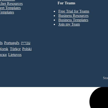
For Teams
cher Resources
eet Templates
Free Trial for Teams
Templates
Business Resources
Business Templates
Join my Team
ds
Português
עברית
Norsk
Türkçe
Polski
рски
Lietuvos
Sto