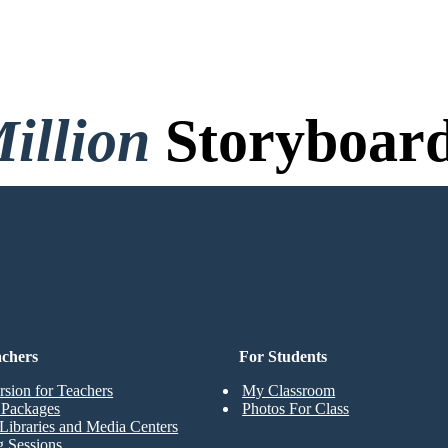
illion
Storyboard
o Credit Card, and No Logi
achers
For Students
rsion for Teachers
My Classroom
t Packages
Photos For Class
Libraries and Media Centers
g Sessions