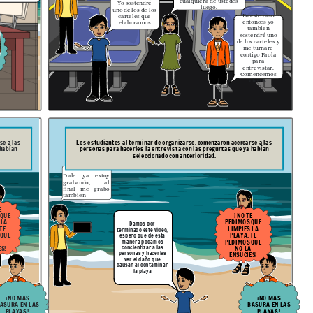
cualquiera de ustedes
Yo sostendré
luego.
uno de los de los
En este caso
carteles que
entonces yo
elaboramos
tambien
sostendré uno
de los carteles y
me turnare
contigo Paola
para
entrevistar.
Comencemos
chicos.
se a las
Los estudiantes al terminar de organizarse, comenzaron acercarse a las
 habían
personas para hacerles la entrevista con las preguntas que ya habían
seleccionado con anterioridad.
Dale ya estoy
grabando, al
final me grabo
tambien
E
 QUE
¡ NO TE
 LA
PEDIMOS QUE
Damos por
TE
LIMPIES LA
terminado este video,
 QUE
PLAYA, TE
espero que de esta
manera podamos
A
PEDIMOS QUE
concientizar a las
ES!
NO LA
personas y hacerles
ENSUCIES!
ver el daño que
causan al contaminar
la playa
¡NO MAS
¡NO MAS
ASURA EN LAS
BASURA EN LAS
PLAYAS !
PLAYAS !