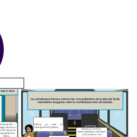
diantes se
 que si eran
Los estudiantes fueron a entrevistar a los pobladores de la playa de Yacila
haciéndoles preguntas sobre la realidad que estan afrontando.
Chicos yo seré el
Concuerdo
encargado de grabar.
ntigo Paola es
Bueno yo seré la
ra de hacer la
entrevistadora entonces
espedida del
y mi turnare con
video.