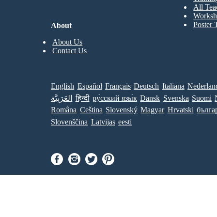
All Tea
Worksh
Poster 
About
About Us
Contact Us
English
Español
Français
Deutsch
Italiana
Nederlan
العَرَبِيَّة
हिन्दी
ру́сский язы́к
Dansk
Svenska
Suomi
Româna
Ceština
Slovenský
Magyar
Hrvatski
бълга
Slovenščina
Latvijas
eesti