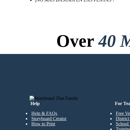
Over
40 M
No Downloads, N
CREATE MY FIRST STORYBOARD
Help
For Te
Help & FAQs
Free Ve
Storyboard Creator
Distric
How to Print
School 
Trainin