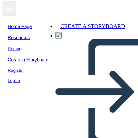
CREATE A STORYBOARD
Home Page
Resources
View as
Pricing
slideshow
Create a Storyboard
Register
Log In
Untitled Storyboard