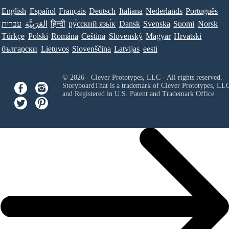
English
Español
Français
Deutsch
Italiana
Nederlands
Português
עברית
العَرَبِيَّة
हिन्दी
ру́сский язы́к
Dansk
Svenska
Suomi
Norsk
Türkçe
Polski
Româna
Ceština
Slovenský
Magyar
Hrvatski
български
Lietuvos
Slovenščina
Latvijas
eesti
© 2026 - Clever Prototypes, LLC - All rights reserved.
StoryboardThat is a trademark of Clever Prototypes, LL
and Registered in U.S. Patent and Trademark Office