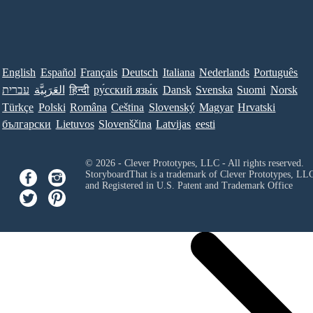
English
Español
Français
Deutsch
Italiana
Nederlands
Português
עברית
العَرَبِيَّة
हिन्दी
ру́сский язы́к
Dansk
Svenska
Suomi
Norsk
Türkçe
Polski
Româna
Ceština
Slovenský
Magyar
Hrvatski
български
Lietuvos
Slovenščina
Latvijas
eesti
© 2026 - Clever Prototypes, LLC - All rights reserved.
StoryboardThat is a trademark of Clever Prototypes, LL
and Registered in U.S. Patent and Trademark Office