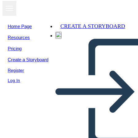
CREATE A STORYBOARD
Home Page
Resources
View as
Pricing
slideshow
Create a Storyboard
Register
Log In
StoryBoard