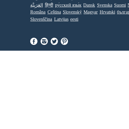
العَرَبِيَّة
हिन्दी
ру́сский язы́к
Dansk
Svenska
Suomi
Româna
Ceština
Slovenský
Magyar
Hrvatski
бълга
Slovenščina
Latvijas
eesti