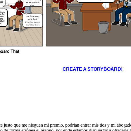
 más
no me queda de
otra
 tiene
e lo
y no
Esta bien señor,
asta
así lo haré,
retire
permitan que me
era
retire por favor.
ropios en Storyboard That
CREATE A STORYBOARD!
 justo que me nieguen mi premio, podrian entrar mis tios y mi abogad
o de forma errónea el premio, por ende estamos dispuestos a ofrecerle 