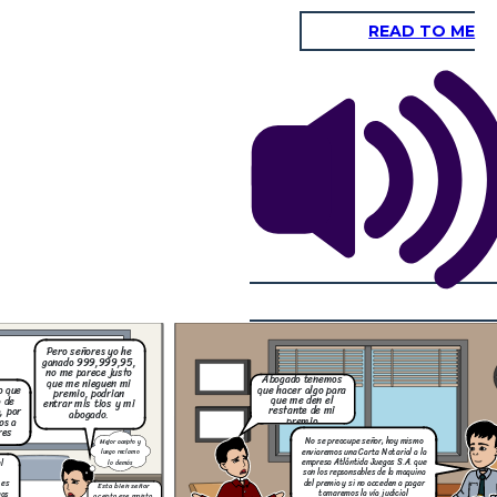
READ TO ME
Pero señores yo he
ganado 999,999,95,
no me parece justo
Abogado tenemos
que me nieguen mi
que hacer algo para
o que
premio, podrian
que me den el
entrar mis tios y mi
restante de mi
, por
abogado.
premio
os a
res
No se preocupe señor, hoy mismo
Mejor acepto y
enviaremos una Carta Notarial a la
luego reclamo
empresa Atlántida Juegos S.A. que
l
lo demás
son los repsonsables de la maquina
del premio y si no acceden a pagar
 es
Esta bien señor
tomaremos la vía judicial
mos
acepto ese monto,