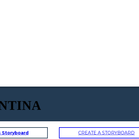
NTINA
s Storyboard
CREATE A STORYBOARD