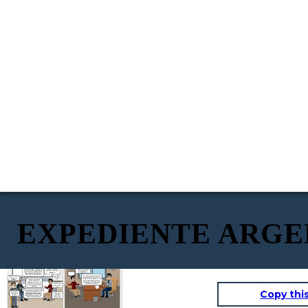
EXPEDIENTE ARGE
Pero señores yo he
ganado 999,999,95,
no me parece justo
Abogado tenemos
que me nieguen mi
que hacer algo para
Soy el abogado, le indico que
premio, podrian
que me den el
la maquina ha marcado de
entrar mis tios y mi
restante de mi
forma errónea el premio, por
abogado.
premio
ende estamos dispuestos a
ofrecerle 10.000 dolares
Señor lo invito
No se preocupe señor, hoy mismo
Mejor acepto y
a apagar su
enviaremos una Carta Notarial a la
luego reclamo
celular
empresa Atlántida Juegos S.A. que
No pueden, le explico el
lo demás
son los repsonsables de la maquina
premio maximo de la
del premio y si no acceden a pagar
maquina es 46.364,54 , es
Esta bien señor
tomaremos la vía judicial
lo último que le ofrecemos
acepto ese monto,
para que se pueda ir sin más
no me queda de
problemas
otra
Copy thi
NO PUEDE
INGRESAR
Esta bien señor,
NADIE
así lo haré,
MÁS!!
permitan que me
Antes de entregarle el dinero tiene que firmar un documento , de lo contrario no saldrá de aquí y no puede prender su celular hasta llegar a Chabuco, cuando se retire saldrá por la puerta trasera
retire por favor.