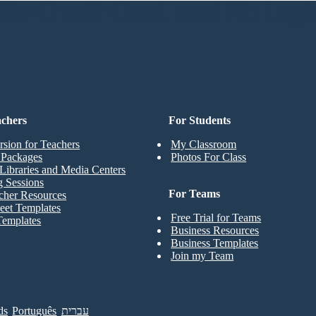
o Credit Card, and No Logi
achers
For Students
rsion for Teachers
My Classroom
t Packages
Photos For Class
Libraries and Media Centers
g Sessions
For Teams
cher Resources
eet Templates
Free Trial for Teams
Templates
Business Resources
Business Templates
Join my Team
ds
Português
עברית