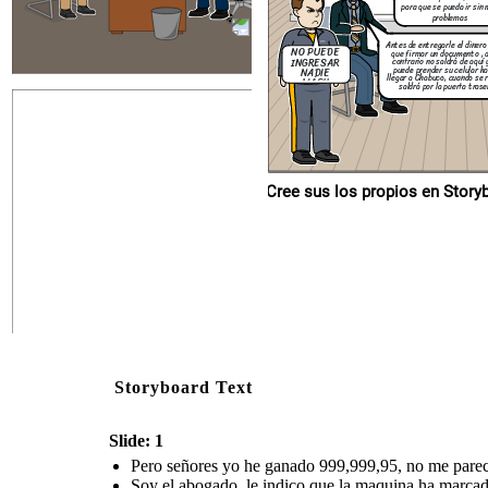
para que se pueda ir sin
problemas
Antes de entregarle el dinero
NO PUEDE
que firmar un documento , d
INGRESAR
contrario no saldrá de aquí 
puede prender su celular h
NADIE
llegar a Chabuco, cuando se 
MÁS!!
saldrá por la puerta tras
Cree sus los p
Storyboard Text
Slide: 1
Pero señores yo he ganado 999,999,95, no me parece
Soy el abogado, le indico que la maquina ha marcad