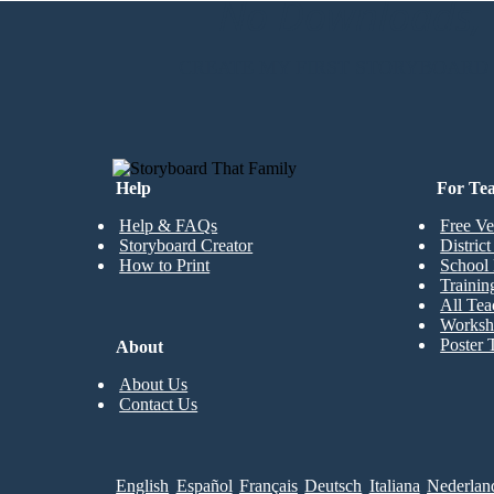
No Downloads, N
CREATE MY FIRST STORYBOARD
Help
For Te
Help & FAQs
Free Ve
Storyboard Creator
Distric
How to Print
School 
Trainin
All Tea
Worksh
Poster 
About
About Us
Contact Us
English
Español
Français
Deutsch
Italiana
Nederlan