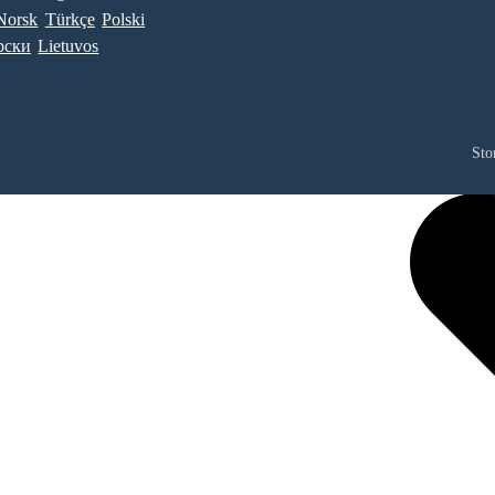
Norsk
Türkçe
Polski
рски
Lietuvos
Sto