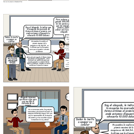
Cree sus los propios en Storyboard That
Pero señores yo he
ganado 999,999,95,
no me parece justo
Abogado tenemos
que me nieguen mi
que hacer algo para
Soy el abogado, le indico que
premio, podrian
que me den el
la maquina ha marcado de
entrar mis tios y mi
restante de mi
forma errónea el premio, por
abogado.
premio
ende estamos dispuestos a
ofrecerle 10.000 dolares
Señor lo invito
No se preocupe señor, hoy mismo
Mejor acepto y
a apagar su
enviaremos una Carta Notarial a la
luego reclamo
celular
empresa Atlántida Juegos S.A. que
No pueden, le explico el
lo demás
son los repsonsables de la maquina
premio maximo de la
del premio y si no acceden a pagar
maquina es 46.364,54 , es
Esta bien señor
tomaremos la vía judicial
lo último que le ofrecemos
acepto ese monto,
para que se pueda ir sin más
no me queda de
problemas
otra
Antes de entregarle el dinero tiene
NO PUEDE
que firmar un documento , de lo
INGRESAR
contrario no saldrá de aquí y no
Esta bien señor,
puede prender su celular hasta
NADIE
así lo haré,
llegar a Chabuco, cuando se retire
MÁS!!
permitan que me
saldrá por la puerta trasera
retire por favor.
Cree sus los propios en Storyboard That
Abogado tenemos
que hacer algo para
que me den el
restante de mi
Soy el abogado, le indic
premio
la maquina ha marcado de
No se preocupe señor, hoy mismo
forma errónea el premio
enviaremos una Carta Notarial a la
ende estamos dispuest
empresa Atlántida Juegos S.A. que
son los repsonsables de la maquina
ofrecerle 10.000 dola
del premio y si no acceden a pagar
Señor lo invito
tomaremos la vía judicial
a apagar su
celular
No pueden, le explico e
premio maximo de la
maquina es 46.364,54 ,
lo último que le ofrece