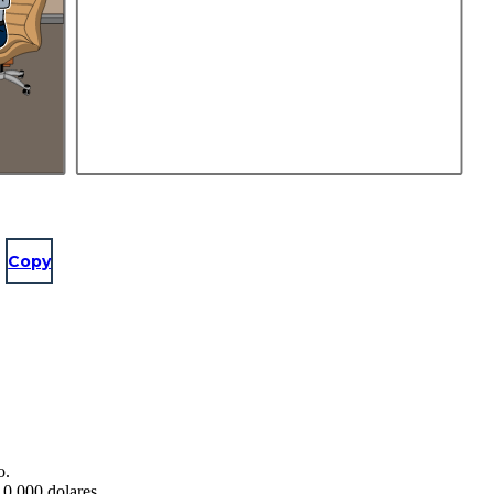
Copy
o.
10.000 dolares