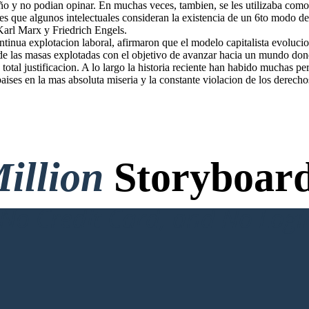
ño y no podian opinar. En muchas veces, tambien, se les utilizaba como
es que algunos intelectuales consideran la existencia de un 6to modo d
Karl Marx y Friedrich Engels.
ntinua explotacion laboral, afirmaron que el modelo capitalista evoluc
e las masas explotadas con el objetivo de avanzar hacia un mundo dond
tal justificacion. A lo largo la historia reciente han habido muchas pe
aises en la mas absoluta miseria y la constante violacion de los derec
illion
Storyboard
o Credit Card, and No Logi