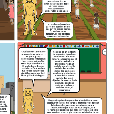
los esclavos. Estos
ultimos carecian de todo
derecho y eran
constantemente
vulnerados a sus amos
Los esclavos formaban
parte del patrimonio del
dueño y no podian opinar.
En muchas veces,
tambien, se les utilizaba
como objeto de cambio.
Y aqui tenemos que hacer
Y es que, en un contexto
un pequeño parentesis, y
de precarios derechos y
es que algunos
continua explotacion
intelectuales consideran
laboral, afirmaron que el
la existencia de un 6to
modelo capitalista
modo de produccion mas.
evolucionaria en un
El modo de produccion
modelo socialista. Un
socialista. Este modelo
modelo de sociedad
fue ideado y planteado
donde los medios de
cientificamente por Karl
produccion estarian en
Marx y Friedrich Engels.
manos de las masas
explotadas con el
objetivo de avanzar hacia
un mundo donde no
existan las clases
sociales. Osea, el
comunismo.
oduccion
l, el
Hay mucha polemica que rodea el socialismo, y con
vada y
total justificacion. A lo largo la historia reciente han
o a los
habido muchas personas y movimientos que,
a cambio
intentando forjar esta sociedad utopica, han
ninguna
terminado sumiendo a sus respectivos paises en la
que mas
mas absoluta miseria y la constante violacion de los