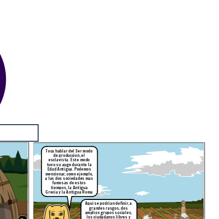
Toca hablar del 3er modo
de produccion, el
esclavista. Este modo
tuvo su auge durante la
Edad Antigua. Podemos
mencionar, como ejemplo,
a las dos sociedades mas
famosas de estos
tiempos, la Antigua
Grecia y la Antigua Roma
Aqui se podrian definir, a
grandes rasgos, dos
amplios grupos sociales,
los ciudadanos libres y