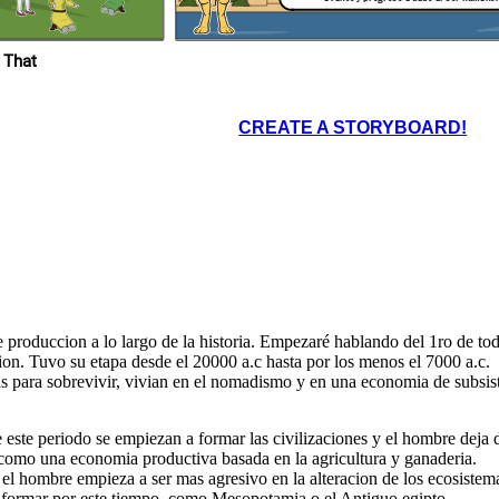
Marx y Friedrich Engels.
manos de las masas
explotadas con el
objetivo de avanzar hacia
un mundo donde no
existan las clases
sociales. Osea, el
comunismo.
 That
les y la produccion
clase social, el
Hay mucha polemica que rodea el socialismo, y con
opiedad privada y
total justificacion. A lo largo la historia reciente han
za de trabajo a los
habido muchas personas y movimientos que,
produccion, a cambio
intentando forjar esta sociedad utopica, han
 Aunque de ninguna
terminado sumiendo a sus respectivos paises en la
 productivo que mas
mas absoluta miseria y la constante violacion de los
 ser humano.
CREATE A STORYBOARD!
derechos humanos.
 produccion a lo largo de la historia. Empezaré hablando del 1ro de to
 socialismo, y con
ion. Tuvo su etapa desde el 20000 a.c hasta por los menos el 7000 a.c.
historia reciente han
vimientos que,
ad utopica, han
as para sobrevivir, vivian en el nomadismo y en una economia de subsis
tivos paises en la
te violacion de los
os.
ste periodo se empiezan a formar las civilizaciones y el hombre deja 
como una economia productiva basada en la agricultura y ganaderia.
 el hombre empieza a ser mas agresivo en la alteracion de los ecosistem
a formar por este tiempo, como Mesopotamia o el Antiguo egipto.