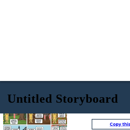
Untitled Storyboard
Ahora pasamos al 2do
¡Hola! En esta ocasion
Toca hablar del 3er modo
modo de produccion,
voy a hablar de los modos
de produccion, el
durante este periodo se
de produccion a lo largo
esclavista. Este modo
empiezan a formar las
de la historia. Empezaré
tuvo su auge durante la
civilizaciones y el hombre
hablando del 1ro de
Edad Antigua. Podemos
deja de ser nomada y se
todos, el modo de
mencionar, como ejemplo,
Este modo primitivo se
El modo de produccion
hace sedentario.
produccion primitivo.
a las dos sociedades mas
basaba en la caza y
sedentario va a
famosas de estos
recoleccion. Tuvo su
concretarse como una
tiempos, la Antigua
etapa desde el 20000 a.c
economia productiva
Grecia y la Antigua Roma
hasta por los menos el
basada en la agricultura y
7000 a.c.
ganaderia.
Aqui se podrian definir, a
grandes rasgos, dos
amplios grupos sociales,
los ciudadanos libres y
los esclavos. Estos
Las jerarquizaciones
ultimos carecian de todo
sociales empiezan a
derecho y eran
aparecer y el hombre
constantemente
empieza a ser mas
vulnerados a sus amos
agresivo en la alteracion
de los ecosistemas.
De hecho, las primeras
Las personas se
civilizaciones se
Los esclavos formaban
organizaban en tribus
empiezan a formar por
parte del patrimonio del
cooperativistas para
este tiempo, como
dueño y no podian opinar.
sobrevivir, vivian en el
Mesopotamia o el
Copy thi
En muchas veces,
nomadismo y en una
Antiguo egipto.
tambien, se les utilizaba
economia de
como objeto de cambio.
subsistencia.
Nos encontramos en el
Medievo para hablar del
Y aqui tenemos que hacer
Y es que, en un contexto
Tras la Revolucion
4to modo de produccion,
un pequeño parentesis, y
de precarios derechos y
francesa los burgueses
el feudal. Con la caida de
es que algunos
continua explotacion
tomaron el poder y se
Como podran imaginar,
Y por fin estamos en la
Roma a manos de los
intelectuales consideran
laboral, afirmaron que el
convirtieron en la nueva
este sistema fue
Edad Contemporanea
barbaros empieza la Edad
la existencia de un 6to
modelo capitalista