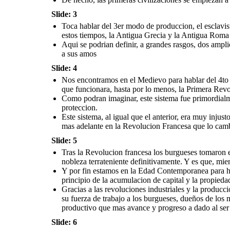
modo de produccion mas.
evolucionaria en un
El modo de produccion
modelo socialista. Un
socialista. Este modelo
modelo de sociedad
fue ideado y planteado
Slide: 3
donde los medios de
cientificamente por Karl
produccion estarian en
Marx y Friedrich Engels.
manos de las masas
explotadas con el
Toca hablar del 3er modo de produccion, el esclav
objetivo de avanzar hacia
un mundo donde no
existan las clases
estos tiempos, la Antigua Grecia y la Antigua Roma
sociales. Osea, el
comunismo.
Aqui se podrian definir, a grandes rasgos, dos ampli
a sus amos
Hay mucha polemica que rodea el socialismo, y con
total justificacion. A lo largo la historia reciente han
habido muchas personas y movimientos que,
intentando forjar esta sociedad utopica, han
Slide: 4
terminado sumiendo a sus respectivos paises en la
mas absoluta miseria y la constante violacion de los
derechos humanos.
Nos encontramos en el Medievo para hablar del 4to
que funcionara, hasta por lo menos, la Primera Revol
Como podran imaginar, este sistema fue primordialm
proteccion.
Este sistema, al igual que el anterior, era muy injus
mas adelante en la Revolucion Francesa que lo camb
Slide: 5
Tras la Revolucion francesa los burgueses tomaron el
nobleza terrateniente definitivamente. Y es que, mien
Y por fin estamos en la Edad Contemporanea para habl
principio de la acumulacion de capital y la propieda
Gracias a las revoluciones industriales y la producci
su fuerza de trabajo a los burgueses, dueños de los
productivo que mas avance y progreso a dado al se
Slide: 6