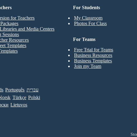
achers
For Students
rsion for Teachers
My Classroom
t Packages
Photos For Class
Libraries and Media Centers
g Sessions
For Teams
cher Resources
eet Templates
Free Trial for Teams
Templates
Business Resources
Business Templates
Join my Team
ds
Português
עברית
Norsk
Türkçe
Polski
рски
Lietuvos
Sto