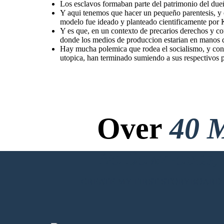
Los esclavos formaban parte del patrimonio del due
Y aqui tenemos que hacer un pequeño parentesis, y 
modelo fue ideado y planteado cientificamente por 
Y es que, en un contexto de precarios derechos y co
donde los medios de produccion estarian en manos d
Hay mucha polemica que rodea el socialismo, y con to
utopica, han terminado sumiendo a sus respectivos p
Over
40 M
No Downloads, N
CREATE MY FIRST STORYBOARD