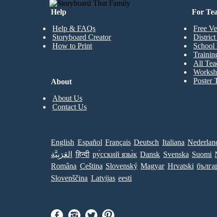
Help
For Te
Help & FAQs
Free Ve
Storyboard Creator
Distric
How to Print
School 
Trainin
All Tea
Worksh
Poster 
About
About Us
Contact Us
English
Español
Français
Deutsch
Italiana
Nederlan
العَرَبِيَّة
हिन्दी
ру́сский язы́к
Dansk
Svenska
Suomi
Româna
Ceština
Slovenský
Magyar
Hrvatski
бълга
Slovenščina
Latvijas
eesti