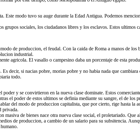
ista. Este modo tuvo su auge durante la Edad Antigua. Podemos mencion
os grupos sociales, los ciudadanos libres y los esclavos. Estos ultimos
 modo de produccion, el feudal. Con la caida de Roma a manos de los 
ucion industrial.
ente agricola. El vasallo o campesino daba un porcentaje de esta produ
to. Es decir, si nacias pobre, morias pobre y no habia nada que cambiara
iaria todo.
 poder y se convirtieron en la nueva clase dominate. Estos comerciantes
tras el poder de estos ultimos se definia mediante su sangre, el de los p
ar del modo de produccion capitalista, que por cierto, rige hasta la act
d privada.
on masiva de bienes nace otra nueva clase social, el proletariado. Que a
 medios de produccion, a cambio de un salario para su subsitencia. Aunq
r humano.