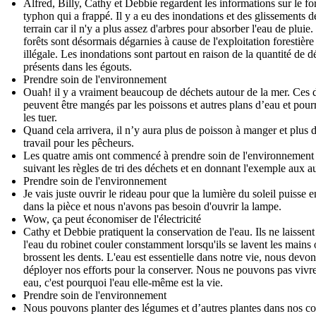
Alfred, Billy, Cathy et Debbie regardent les informations sur le for
typhon qui a frappé. Il y a eu des inondations et des glissements d
terrain car il n'y a plus assez d'arbres pour absorber l'eau de pluie.
forêts sont désormais dégarnies à cause de l'exploitation forestière
illégale. Les inondations sont partout en raison de la quantité de d
présents dans les égouts.
Prendre soin de l'environnement
Ouah! il y a vraiment beaucoup de déchets autour de la mer. Ces 
peuvent être mangés par les poissons et autres plans d’eau et pour
les tuer.
Quand cela arrivera, il n’y aura plus de poisson à manger et plus 
travail pour les pêcheurs.
Les quatre amis ont commencé à prendre soin de l'environnement
suivant les règles de tri des déchets et en donnant l'exemple aux au
Prendre soin de l'environnement
Je vais juste ouvrir le rideau pour que la lumière du soleil puisse e
dans la pièce et nous n'avons pas besoin d'ouvrir la lampe.
Wow, ça peut économiser de l'électricité
Cathy et Debbie pratiquent la conservation de l'eau. Ils ne laissent
l'eau du robinet couler constamment lorsqu'ils se lavent les mains 
brossent les dents. L'eau est essentielle dans notre vie, nous devo
déployer nos efforts pour la conserver. Nous ne pouvons pas vivr
eau, c'est pourquoi l'eau elle-même est la vie.
Prendre soin de l'environnement
Nous pouvons planter des légumes et d’autres plantes dans nos co