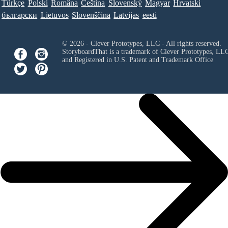
Türkçe
Polski
Româna
Ceština
Slovenský
Magyar
Hrvatski
български
Lietuvos
Slovenščina
Latvijas
eesti
© 2026 - Clever Prototypes, LLC - All rights reserved.
StoryboardThat is a trademark of Clever Prototypes, LL
and Registered in U.S. Patent and Trademark Office