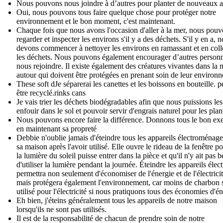
Nous pouvons nous joindre à d’autres pour planter de nouveaux a
Oui, nous pouvons tous faire quelque chose pour protéger notre
environnement et le bon moment, c'est maintenant.
Chaque fois que nous avons l'occasion d'aller à la mer, nous pou
regarder et inspecter les environs s'il y a des déchets. S'il y en a, 
devons commencer à nettoyer les environs en ramassant et en coll
les déchets. Nous pouvons également encourager d’autres person
nous rejoindre. Il existe également des créatures vivantes dans la 
autour qui doivent être protégées en prenant soin de leur environ
These soft dJe séparerai les canettes et les boissons en bouteille. p
être recyclé.rinks cans
Je vais trier les déchets biodégradables afin que nous puissions les
enfouir dans le sol et pouvoir servir d'engrais naturel pour les plan
Nous pouvons encore faire la différence. Donnons tous le bon e
en maintenant sa propreté
Debbie n'oublie jamais d'éteindre tous les appareils électroménage
sa maison après l'avoir utilisé. Elle ouvre le rideau de la fenêtre p
la lumière du soleil puisse entrer dans la pièce et qu'il n'y ait pas 
d'utiliser la lumière pendant la journée. Éteindre les appareils élec
permettra non seulement d'économiser de l'énergie et de l'électricit
mais protégera également l'environnement, car moins de charbon 
utilisé pour l'électricité si nous pratiquons tous des économies d'én
Eh bien, j'éteins généralement tous les appareils de notre maison
lorsqu'ils ne sont pas utilisés.
Il est de la responsabilité de chacun de prendre soin de notre