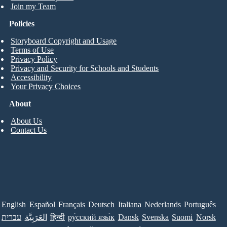
Join my Team
Policies
Storyboard Copyright and Usage
Terms of Use
Privacy Policy
Privacy and Security for Schools and Students
Accessibility
Your Privacy Choices
About
About Us
Contact Us
English
Español
Français
Deutsch
Italiana
Nederlands
Português
עברית
العَرَبِيَّة
हिन्दी
ру́сский язы́к
Dansk
Svenska
Suomi
Norsk