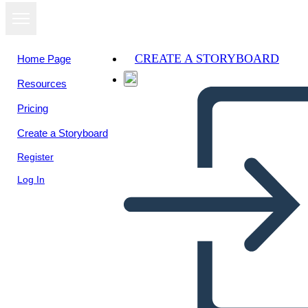
CREATE A STORYBOARD
Home Page
Resources
View as
Pricing
slideshow
Create a Storyboard
Register
Log In