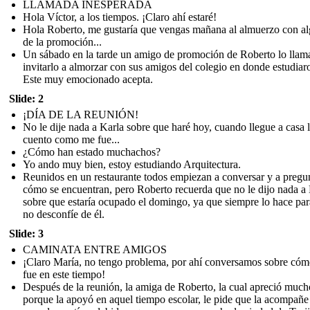
LLAMADA INESPERADA
Hola Víctor, a los tiempos. ¡Claro ahí estaré!
Hola Roberto, me gustaría que vengas mañana al almuerzo con a
de la promoción...
Un sábado en la tarde un amigo de promoción de Roberto lo llam
invitarlo a almorzar con sus amigos del colegio en donde estudiar
Este muy emocionado acepta.
Slide: 2
¡DÍA DE LA REUNIÓN!
No le dije nada a Karla sobre que haré hoy, cuando llegue a casa 
cuento como me fue...
¿Cómo han estado muchachos?
Yo ando muy bien, estoy estudiando Arquitectura.
Reunidos en un restaurante todos empiezan a conversar y a pregu
cómo se encuentran, pero Roberto recuerda que no le dijo nada a
sobre que estaría ocupado el domingo, ya que siempre lo hace pa
no desconfíe de él.
Slide: 3
CAMINATA ENTRE AMIGOS
¡Claro María, no tengo problema, por ahí conversamos sobre cóm
fue en este tiempo!
Después de la reunión, la amiga de Roberto, la cual apreció much
porque la apoyó en aquel tiempo escolar, le pide que la acompañe 