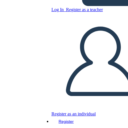
HISTORIETA
Log In
Register as a teacher
Copy this Storyboard
CREATE A STORYBOARD
PLAY SLIDESHOW
READ TO ME
Register as an individual
Register