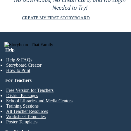
No Downloads, No Credit Card, and No Login
Needed to Try!
CREATE MY FIRST STORYBOARD
Help
Help & FAQs
Storyboard Creator
How to Print
For Teachers
Free Version for Teachers
District Packages
School Libraries and Media Centers
Training Sessions
All Teacher Resources
Worksheet Templates
Poster Templates