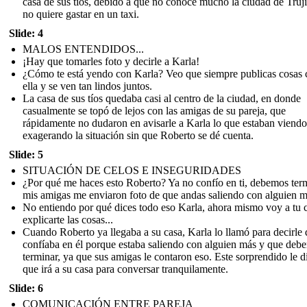
casa de sus tíos, debido a que no conoce mucho la ciudad de Truji
no quiere gastar en un taxi.
Slide: 4
MALOS ENTENDIDOS...
¡Hay que tomarles foto y decirle a Karla!
¿Cómo te está yendo con Karla? Veo que siempre publicas cosas 
ella y se ven tan lindos juntos.
La casa de sus tíos quedaba casi al centro de la ciudad, en donde
casualmente se topó de lejos con las amigas de su pareja, que
rápidamente no dudaron en avisarle a Karla lo que estaban viendo
exagerando la situación sin que Roberto se dé cuenta.
Slide: 5
SITUACIÓN DE CELOS E INSEGURIDADES
¿Por qué me haces esto Roberto? Ya no confío en ti, debemos term
mis amigas me enviaron foto de que andas saliendo con alguien m
No entiendo por qué dices todo eso Karla, ahora mismo voy a tu 
explicarte las cosas...
Cuando Roberto ya llegaba a su casa, Karla lo llamó para decirle
confíaba en él porque estaba saliendo con alguien más y que deb
terminar, ya que sus amigas le contaron eso. Este sorprendido le d
que irá a su casa para conversar tranquilamente.
Slide: 6
COMUNICACIÓN ENTRE PAREJA