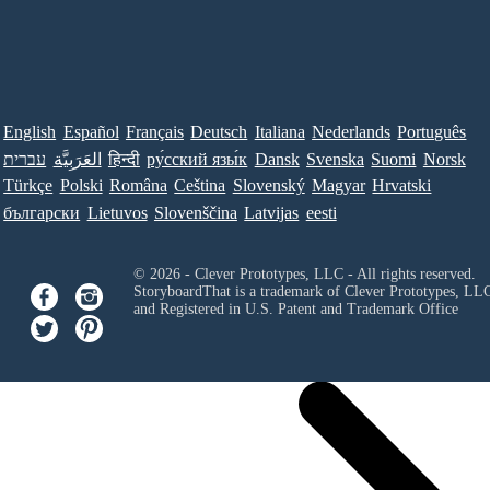
English
Español
Français
Deutsch
Italiana
Nederlands
Português
עברית
العَرَبِيَّة
हिन्दी
ру́сский язы́к
Dansk
Svenska
Suomi
Norsk
Türkçe
Polski
Româna
Ceština
Slovenský
Magyar
Hrvatski
български
Lietuvos
Slovenščina
Latvijas
eesti
© 2026 - Clever Prototypes, LLC - All rights reserved.
StoryboardThat is a trademark of Clever Prototypes, LL
and Registered in U.S. Patent and Trademark Office