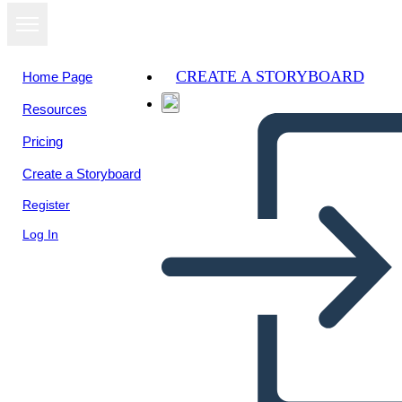
CREATE A STORYBOARD
Home Page
Resources
View as
Pricing
slideshow
Create a Storyboard
Register
Log In