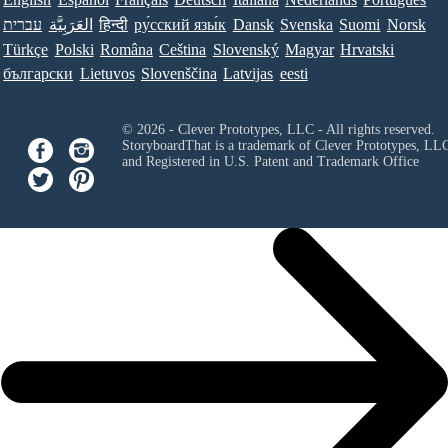
עברית
العَرَبِيَّة
हिन्दी
ру́сский язы́к
Dansk
Svenska
Suomi
Norsk
Türkçe
Polski
Româna
Ceština
Slovenský
Magyar
Hrvatski
български
Lietuvos
Slovenščina
Latvijas
eesti
© 2026 - Clever Prototypes, LLC - All rights reserved.
StoryboardThat is a trademark of Clever Prototypes, LL
and Registered in U.S. Patent and Trademark Office