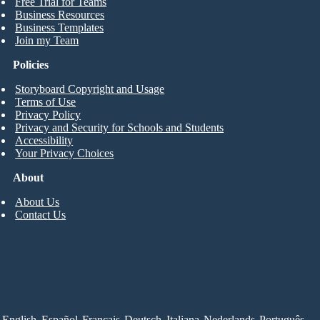
Free Trial for Teams
Business Resources
Business Templates
Join my Team
Policies
Storyboard Copyright and Usage
Terms of Use
Privacy Policy
Privacy and Security for Schools and Students
Accessibility
Your Privacy Choices
About
About Us
Contact Us
English
Español
Français
Deutsch
Italiana
Nederlands
Português