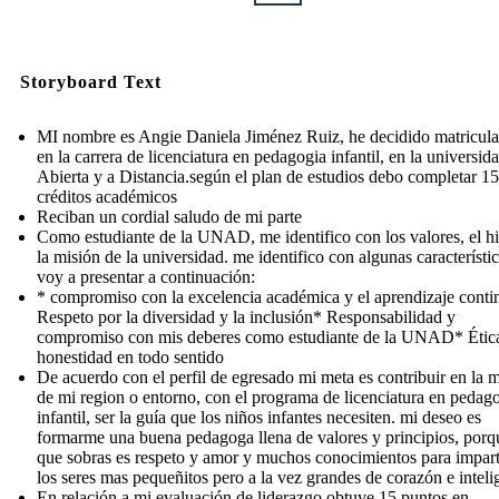
Storyboard Text
MI nombre es Angie Daniela Jiménez Ruiz, he decidido matricul
en la carrera de licenciatura en pedagogia infantil, en la universid
Abierta y a Distancia.según el plan de estudios debo completar 1
créditos académicos
Reciban un cordial saludo de mi parte
Como estudiante de la UNAD, me identifico con los valores, el 
la misión de la universidad. me identifico con algunas característi
voy a presentar a continuación:
* compromiso con la excelencia académica y el aprendizaje cont
Respeto por la diversidad y la inclusión* Responsabilidad y
compromiso con mis deberes como estudiante de la UNAD* Étic
honestidad en todo sentido
De acuerdo con el perfil de egresado mi meta es contribuir en la m
de mi region o entorno, con el programa de licenciatura en pedag
infantil, ser la guía que los niños infantes necesiten. mi deseo es
formarme una buena pedagoga llena de valores y principios, porq
que sobras es respeto y amor y muchos conocimientos para impart
los seres mas pequeñitos pero a la vez grandes de corazón e inteli
En relación a mi evaluación de liderazgo obtuve 15 puntos en