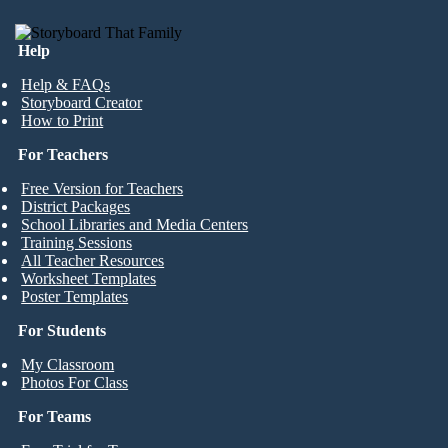
Help
Help & FAQs
Storyboard Creator
How to Print
For Teachers
Free Version for Teachers
District Packages
School Libraries and Media Centers
Training Sessions
All Teacher Resources
Worksheet Templates
Poster Templates
For Students
My Classroom
Photos For Class
For Teams