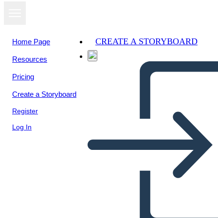
CREATE A STORYBOARD
Home Page
Resources
View as
Pricing
slideshow
Create a Storyboard
Register
Log In
storyboard catedra unadista
Daniela