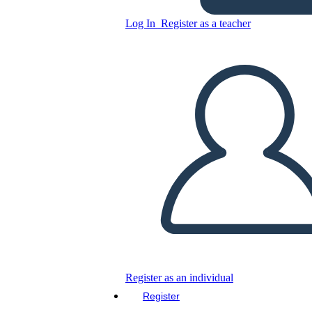
conflicto
Log In
Register as a teacher
Copy this Storyboard
CREATE A STORYBOARD
PLAY SLIDESHOW
READ TO ME
Register as an individual
Register