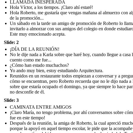
LLAMADA INESPERADA
Hola Víctor, a los tiempos. ¡Claro ahí estaré!
Hola Roberto, me gustaría que vengas mañana al almuerzo con a
de la promoción...
Un sábado en la tarde un amigo de promoción de Roberto lo llam
invitarlo a almorzar con sus amigos del colegio en donde estudiar
Este muy emocionado acepta.
Slide: 2
¡DÍA DE LA REUNIÓN!
No le dije nada a Karla sobre que haré hoy, cuando llegue a casa 
cuento como me fue...
¿Cómo han estado muchachos?
Yo ando muy bien, estoy estudiando Arquitectura.
Reunidos en un restaurante todos empiezan a conversar y a pregu
cómo se encuentran, pero Roberto recuerda que no le dijo nada a
sobre que estaría ocupado el domingo, ya que siempre lo hace pa
no desconfíe de él.
Slide: 3
CAMINATA ENTRE AMIGOS
¡Claro María, no tengo problema, por ahí conversamos sobre cóm
fue en este tiempo!
Después de la reunión, la amiga de Roberto, la cual apreció much
porque la apoyó en aquel tiempo escolar, le pide que la acompañe 