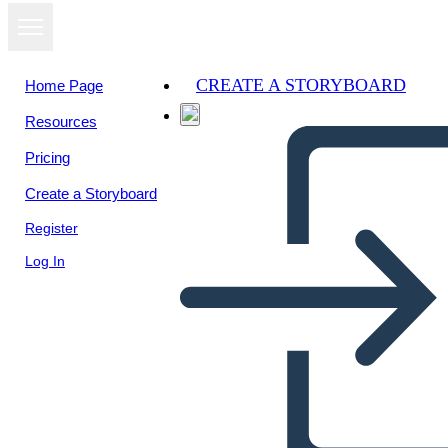
CREATE A STORYBOARD
Home Page
Resources
View as
Pricing
slideshow
Create a Storyboard
Register
Log In