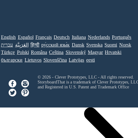
English
Español
Français
Deutsch
Italiana
Nederlands
Português
עברית
العَرَبِيَّة
हिन्दी
ру́сский язы́к
Dansk
Svenska
Suomi
Norsk
Türkçe
Polski
Româna
Ceština
Slovenský
Magyar
Hrvatski
български
Lietuvos
Slovenščina
Latvijas
eesti
© 2026 - Clever Prototypes, LLC - All rights reserved.
StoryboardThat is a trademark of Clever Prototypes, LL
and Registered in U.S. Patent and Trademark Office