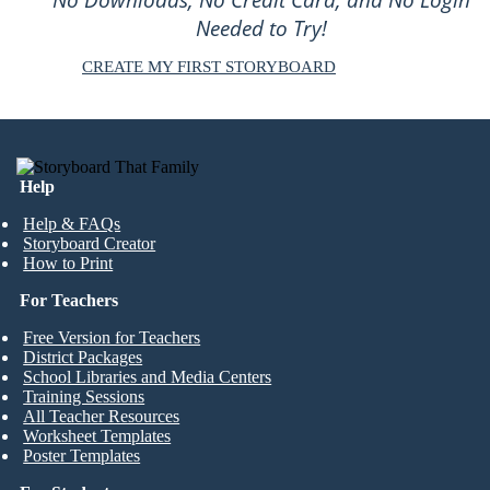
No Downloads, No Credit Card, and No Login
Needed to Try!
CREATE MY FIRST STORYBOARD
Help
Help & FAQs
Storyboard Creator
How to Print
For Teachers
Free Version for Teachers
District Packages
School Libraries and Media Centers
Training Sessions
All Teacher Resources
Worksheet Templates
Poster Templates