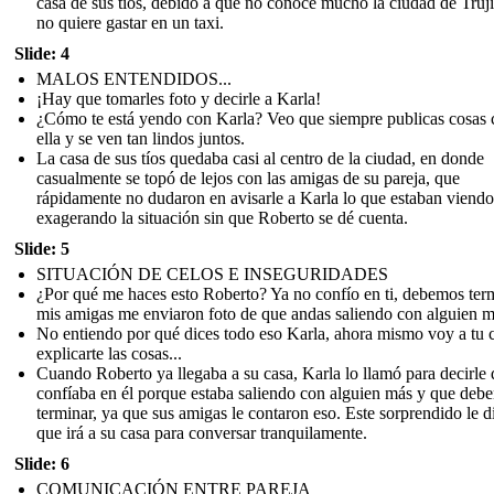
casa de sus tíos, debido a que no conoce mucho la ciudad de Truji
no quiere gastar en un taxi.
Slide: 4
MALOS ENTENDIDOS...
¡Hay que tomarles foto y decirle a Karla!
¿Cómo te está yendo con Karla? Veo que siempre publicas cosas 
ella y se ven tan lindos juntos.
La casa de sus tíos quedaba casi al centro de la ciudad, en donde
casualmente se topó de lejos con las amigas de su pareja, que
rápidamente no dudaron en avisarle a Karla lo que estaban viendo
exagerando la situación sin que Roberto se dé cuenta.
Slide: 5
SITUACIÓN DE CELOS E INSEGURIDADES
¿Por qué me haces esto Roberto? Ya no confío en ti, debemos term
mis amigas me enviaron foto de que andas saliendo con alguien m
No entiendo por qué dices todo eso Karla, ahora mismo voy a tu 
explicarte las cosas...
Cuando Roberto ya llegaba a su casa, Karla lo llamó para decirle
confíaba en él porque estaba saliendo con alguien más y que deb
terminar, ya que sus amigas le contaron eso. Este sorprendido le d
que irá a su casa para conversar tranquilamente.
Slide: 6
COMUNICACIÓN ENTRE PAREJA