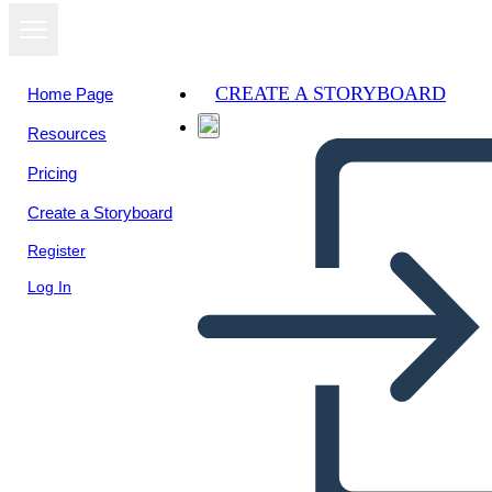
CREATE A STORYBOARD
Home Page
Resources
View as
Pricing
slideshow
Create a Storyboard
Register
Log In
s