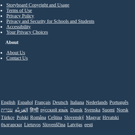
Storyboard Copyright and Usage
Terms of Use
Privacy Policy
Privacy and Security for Schools and Students
Accessibility
Your Privacy Choices
About
About Us
Contact Us
English
Español
Français
Deutsch
Italiana
Nederlands
Português
עברית
العَرَبِيَّة
हिन्दी
ру́сский язы́к
Dansk
Svenska
Suomi
Norsk
Türkçe
Polski
Româna
Ceština
Slovenský
Magyar
Hrvatski
български
Lietuvos
Slovenščina
Latvijas
eesti