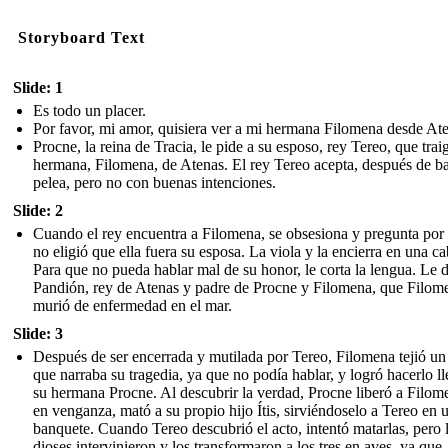
Storyboard Text
Slide: 1
Es todo un placer.
Por favor, mi amor, quisiera ver a mi hermana Filomena desde At
Procne, la reina de Tracia, le pide a su esposo, rey Tereo, que trai
hermana, Filomena, de Atenas. El rey Tereo acepta, después de ba
pelea, pero no con buenas intenciones.
Slide: 2
Cuando el rey encuentra a Filomena, se obsesiona y pregunta por
no eligió que ella fuera su esposa. La viola y la encierra en una c
Para que no pueda hablar mal de su honor, le corta la lengua. Le d
Pandión, rey de Atenas y padre de Procne y Filomena, que Filom
murió de enfermedad en el mar.
Slide: 3
Después de ser encerrada y mutilada por Tereo, Filomena tejió un
que narraba su tragedia, ya que no podía hablar, y logró hacerlo ll
su hermana Procne. Al descubrir la verdad, Procne liberó a Filom
en venganza, mató a su propio hijo Ítis, sirviéndoselo a Tereo en 
banquete. Cuando Tereo descubrió el acto, intentó matarlas, pero 
dioses intervinieron y los transformaron a los tres en aves, ya que