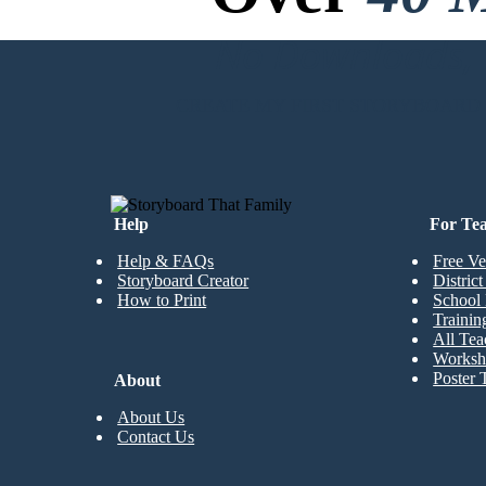
No Downloads, N
CREATE MY FIRST STORYBOARD
Help
For Te
Help & FAQs
Free Ve
Storyboard Creator
Distric
How to Print
School 
Trainin
All Tea
Worksh
Poster 
About
About Us
Contact Us