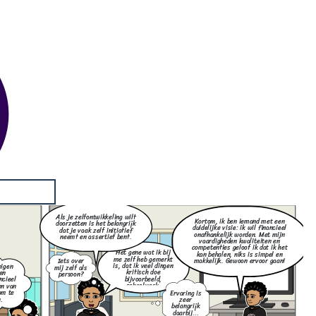
Als je zelfontwikkeling wilt
Kortom, ik ben iemand met een
doorzetten is het belangrijk
duidelijke visie: ik wil financieel
dat je vaak zelf initiatief
onafhankelijk worden. Met mijn
neemt en assertief bent.
vaardigheden kwaliteiten en
competenties geloof ik dat ik het
Het gene wat ik bij
kan behalen, niks is simpel en
me zelf heb gemerkt
makkelijk. Gewoon ervoor gaan!
Iets over
is, dat ik veel dingen
eigen
mij zelf als
kritisch doe
en
persoon?
bijvoorbeeld,
ncieel
schoolwerk.
en van
om te
Ervaring is
.
zeer
belangrijk
daarbij...