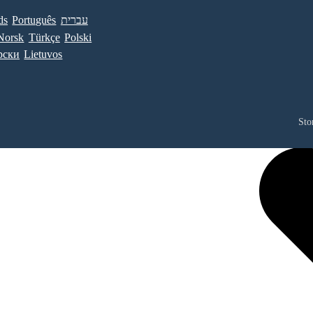
ds
Português
עברית
Norsk
Türkçe
Polski
рски
Lietuvos
Sto