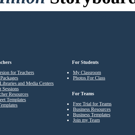
o Credit Card, and No Logi
achers
For Students
rsion for Teachers
My Classroom
t Packages
Photos For Class
Libraries and Media Centers
g Sessions
For Teams
cher Resources
eet Templates
Free Trial for Teams
Templates
Business Resources
Business Templates
Join my Team