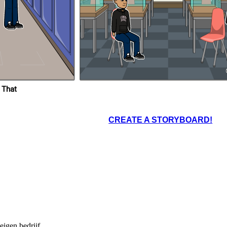
beste ervaring
 school en mijn
ng was stage en
psopdrachten die
gemaakt. Ik heb
el van geleerd.
 That
CREATE A STORYBOARD!
igen bedrijf.