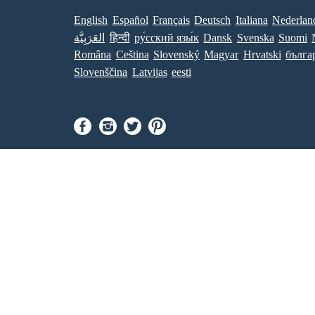
English
Español
Français
Deutsch
Italiana
Nederlan
العَرَبِيَّة
हिन्दी
ру́сский язы́к
Dansk
Svenska
Suomi
Româna
Ceština
Slovenský
Magyar
Hrvatski
бълга
Slovenščina
Latvijas
eesti