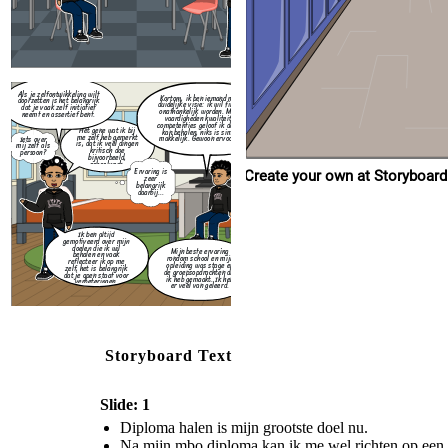
gemotiveerd over mijn
doelen die ik wil
Mijn 
behalen en vaak
rondom
reflecteer ik op me
opleidi
zelf, het is belangrijk
de groe
dat je open staat voor
ik heb 
verbeteringen.
er ve
Als je zelfontwikkeling wilt
Kortom, ik ben iemand met een
doorzetten is het belangrijk
duidelijke visie: ik wil financieel
dat je vaak zelf initiatief
onafhankelijk worden. Met mijn
neemt en assertief bent.
vaardigheden kwaliteiten en
competenties geloof ik dat ik het
Het gene wat ik bij
kan behalen, niks is simpel en
me zelf heb gemerkt
makkelijk. Gewoon ervoor gaan!
Iets over
is, dat ik veel dingen
mij zelf als
kritisch doe
persoon?
bijvoorbeeld,
schoolwerk.
Ervaring is
Create your own at Storyboard
zeer
belangrijk
daarbij...
Ik ben altijd
gemotiveerd over mijn
doelen die ik wil
Mijn beste ervaring
behalen en vaak
rondom school en mijn
reflecteer ik op me
opleiding was stage en
zelf, het is belangrijk
de groepsopdrachten die
dat je open staat voor
ik heb gemaakt. Ik heb
verbeteringen.
er veel van geleerd.
Storyboard Text
Slide: 1
Diploma halen is mijn grootste doel nu.
Na mijn mbo diploma kan ik me wel richten op een e