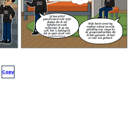
Ik ben altijd
gemotiveerd over mijn
doelen die ik wil
Mijn beste ervaring
behalen en vaak
rondom school en mijn
reflecteer ik op me
opleiding was stage en
zelf, het is belangrijk
de groepsopdrachten die
dat je open staat voor
ik heb gemaakt. Ik heb
verbeteringen.
er veel van geleerd.
Copy