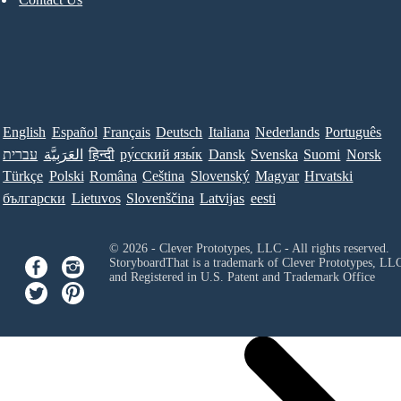
English
Español
Français
Deutsch
Italiana
Nederlands
Português
עברית
العَرَبِيَّة
हिन्दी
ру́сский язы́к
Dansk
Svenska
Suomi
Norsk
Türkçe
Polski
Româna
Ceština
Slovenský
Magyar
Hrvatski
български
Lietuvos
Slovenščina
Latvijas
eesti
© 2026 - Clever Prototypes, LLC - All rights reserved.
StoryboardThat is a trademark of Clever Prototypes, LL
and Registered in U.S. Patent and Trademark Office