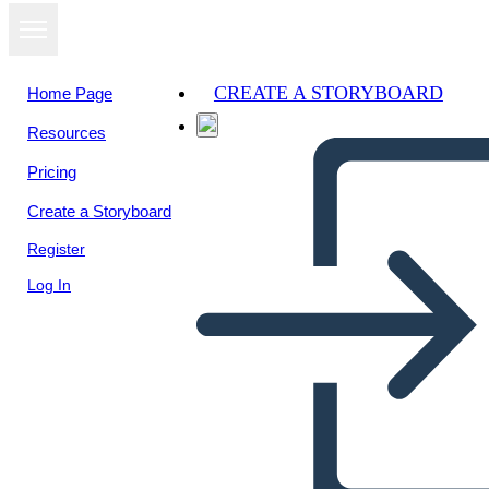
CREATE A STORYBOARD
Home Page
Resources
View as
Pricing
slideshow
Create a Storyboard
Register
Log In