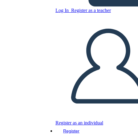
Log In
Register as a teacher
ISO 9000
Copy this Storyboard
CREATE A STORYBOARD
PLAY SLIDESHOW
READ TO ME
Register as an individual
Register