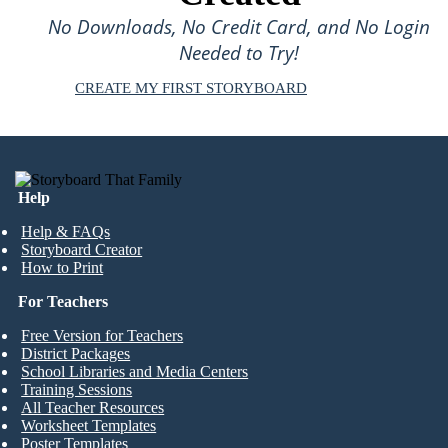
No Downloads, No Credit Card, and No Login
Needed to Try!
CREATE MY FIRST STORYBOARD
Help
Help & FAQs
Storyboard Creator
How to Print
For Teachers
Free Version for Teachers
District Packages
School Libraries and Media Centers
Training Sessions
All Teacher Resources
Worksheet Templates
Poster Templates