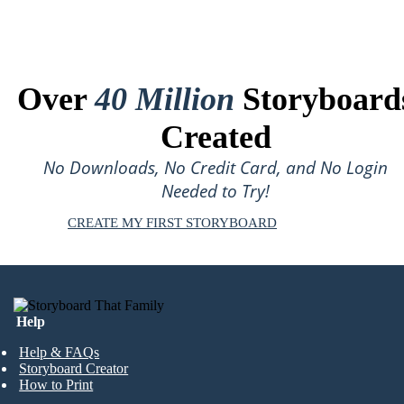
Over
40 Million
Storyboard
Created
No Downloads, No Credit Card, and No Login
Needed to Try!
CREATE MY FIRST STORYBOARD
Help
Help & FAQs
Storyboard Creator
How to Print