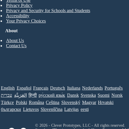
Terms of Use
Privacy Policy
Privacy and Security for Schools and Students
Accessibility
Your Privacy Choices
About
About Us
Contact Us
English
Español
Français
Deutsch
Italiana
Nederlands
Português
עברית
العَرَبِيَّة
हिन्दी
ру́сский язы́к
Dansk
Svenska
Suomi
Norsk
Türkçe
Polski
Româna
Ceština
Slovenský
Magyar
Hrvatski
български
Lietuvos
Slovenščina
Latvijas
eesti
© 2026 - Clever Prototypes, LLC - All rights reserved.