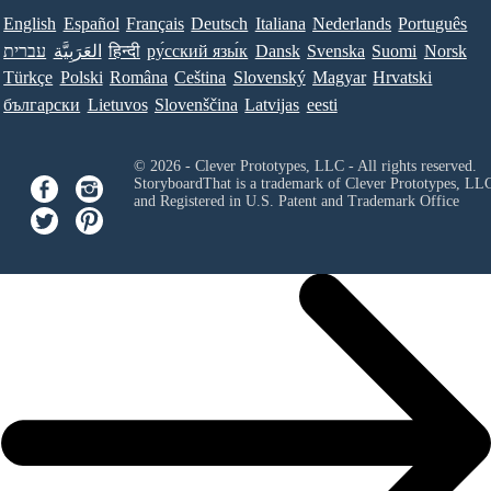
English
Español
Français
Deutsch
Italiana
Nederlands
Português
עברית
العَرَبِيَّة
हिन्दी
ру́сский язы́к
Dansk
Svenska
Suomi
Norsk
Türkçe
Polski
Româna
Ceština
Slovenský
Magyar
Hrvatski
български
Lietuvos
Slovenščina
Latvijas
eesti
© 2026 - Clever Prototypes, LLC - All rights reserved.
StoryboardThat is a trademark of Clever Prototypes, LL
and Registered in U.S. Patent and Trademark Office