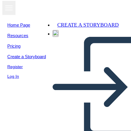
CREATE A STORYBOARD
Home Page
Resources
View as
Pricing
slideshow
Create a Storyboard
Register
Log In
Untitled Storyboard