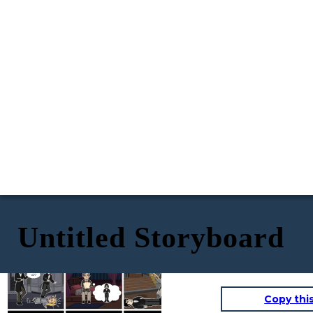
Untitled Storyboard
EXPOSICIÓN
CONFLICTO
AUMENTO DE LA ACCIÓN
¡Detente,
señor!
Copy thi