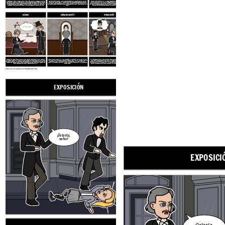
En su paseo semanal con su amigo y pariente Enfield, el señor Utterson, un abogado, se encuentra de pie frente a una oscura y misteriosa puerta en una calle agradable. Enfield relata una noche en que se encontró con un hombre que tuvo que entrar en esa puerta. Había derribado a una niña y, en lugar de causar una escena, pagó a su familia con un cheque en nombre de un hombre bien establecido en Londres. Enfield relata que el hombre que golpeó a la niña fue llamado Hyde.
Con la información de Enfield, Utterson se preocupa cada vez más por su amigo el Dr. Jekyll, que recientemente había cambiado su voluntad de instruir que si le pasaba algo, todo debía darse a Hyde. Utterson está preocupado de que Jekyll esté siendo chantajeado por Hyde. Además, está cada vez más alarmado por la apariencia de Hyde, que parece convocar horror y odio a cualquiera que lo observe.
Una noche, una sirvienta del Dr. Jekyll es testigo del asesinato brutal de un Sir Danvers Carew de Edward Hyde. Utterson va a Jekyll, quien le asegura que Hyde se ha ido para siempre. Le da a Utterson una carta de Hyde, que Utterson sospecha más tarde que Jekyll ha forjado. Los criados de Jekyll están asustados por cosas que han oído y visto en el laboratorio de Jekyll, por lo que convocan a Utterson. Derriban la puerta del laboratorio y encuentran a Hyde muerto de veneno.
CLÍMAX
CAÍDA DE ACCIÓN
RESOLUCIÓN
Oh Dios! Oh Dios!
Después de la desaparición de Hyde, Jekyll envió una carta desesperada al Dr. Lanyon, rogándole que sacara un cajón de su laboratorio. Hyde viene a recogerlo, mezcla el contenido y bebe la mezcla. Se transforma en Henry Jekyll delante de los ojos de Lanyon. Lanyon está tan angustiado que muere unas semanas más tarde. Él relaciona todos estos acontecimientos a Utterson en una carta que se abrirá solamente en la muerte o la desaparición del Dr. Jekyll.
Utterson lee una carta del Dr. Jekyll, que le fue dejada en el laboratorio, junto con una nueva copia de la voluntad de Jekyll, dejando todo a Utterson. Relata que toda su vida, Jekyll sintió que había dos caras para sí mismo. A través de varios experimentos, desata a Mr. Hyde, que es puro mal y emocionante de ser. Con el tiempo, sin embargo, Hyde comienza a tomar Jekyll, y Jekyll comienza a temer y odiarlo.
Jekyll se niega a cambiar en Hyde por cerca de 2 meses, pero pronto, la tentación toma de nuevo. Suprimido durante tanto tiempo, Hyde, en una furia, asesina a sir Carew. Esto asusta a Jekyll a matar a Hyde de vez en cuando, pero finalmente, vuelve a caer en tentación. Después de esto, Hyde comienza a tomar Jekyll cada pocas horas, y Jekyll se queda sin sal por la solución. Deja la carta y cambió la voluntad de Utterson, sabiendo que Henry Jekyll pronto se habrá ido para siempre.
Cree sus los propios en Storyboard That
EXPOSICIÓN
CONFLICTO
¡Detente,
señor!
EXPOSICI
¡Detente,