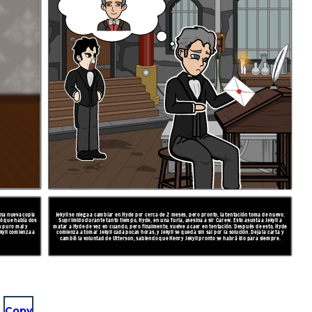
 una nueva copia
Jekyll se niega a cambiar en Hyde por cerca de 2 meses, pero pronto, la tentación toma de nuevo.
tió que había dos
Suprimido durante tanto tiempo, Hyde, en una furia, asesina a sir Carew. Esto asusta a Jekyll a
s puro mal y
matar a Hyde de vez en cuando, pero finalmente, vuelve a caer en tentación. Después de esto, Hyde
kyll comienza a
comienza a tomar Jekyll cada pocas horas, y Jekyll se queda sin sal por la solución. Deja la carta y
cambió la voluntad de Utterson, sabiendo que Henry Jekyll pronto se habrá ido para siempre.
Copy