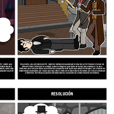
Dr. Jekyll, que
Una noche, una sirvienta del Dr. Jekyll es testigo del asesinato brutal de un Sir Danvers Carew de
 debía darse a
Edward Hyde. Utterson va a Jekyll, quien le asegura que Hyde se ha ido para siempre. Le da a
demás, está cada
Utterson una carta de Hyde, que Utterson sospecha más tarde que Jekyll ha forjado. Los criados de
ualquiera que lo
Jekyll están asustados por cosas que han oído y visto en el laboratorio de Jekyll, por lo que convocan
a Utterson. Derriban la puerta del laboratorio y encuentran a Hyde muerto de veneno.
RESOLUCIÓN