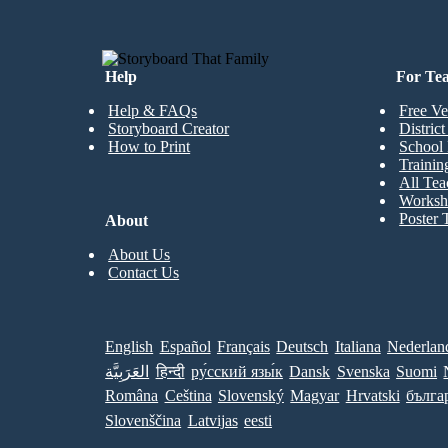
Suprimido durante tanto tiempo, Hyde, en una furia, asesina a sir Carew. Esto asusta a Jekyll a
matar a Hyde de vez en cuando, pero finalmente, vuelve a caer en tentación. Después de esto, Hyde
comienza a tomar Jekyll cada pocas horas, y Jekyll se queda sin sal por la solución. Deja la carta y
cambió la voluntad de Utterson, sabiendo que Henry Jekyll pronto se habrá ido para siempre.
Help
For Te
Help & FAQs
Free Ve
Storyboard Creator
Distric
How to Print
School 
Trainin
All Tea
Worksh
Poster 
About
About Us
Contact Us
English
Español
Français
Deutsch
Italiana
Nederlan
العَرَبِيَّة
हिन्दी
ру́сский язы́к
Dansk
Svenska
Suomi
Româna
Ceština
Slovenský
Magyar
Hrvatski
бълга
Slovenščina
Latvijas
eesti