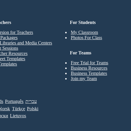
achers
For Students
rsion for Teachers
My Classroom
t Packages
Photos For Class
Libraries and Media Centers
g Sessions
For Teams
cher Resources
eet Templates
Free Trial for Teams
Templates
Business Resources
Business Templates
Join my Team
ds
Português
עברית
Norsk
Türkçe
Polski
рски
Lietuvos