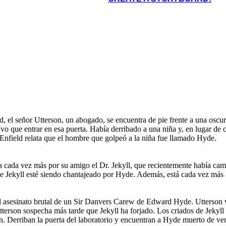
al de un Sir Danvers Carew de
 ido para siempre. Le da a
rio, junto con una nueva copia
Jekyll se niega a cambiar en Hyde por cerca de 2 meses, pero pronto, la tentación toma de nuevo.
ll ha forjado. Los criados de
da, Jekyll sintió que había dos
Suprimido durante tanto tiempo, Hyde, en una furia, asesina a sir Carew. Esto asusta a Jekyll a
de Jekyll, por lo que convocan
. Hyde, que es puro mal y
matar a Hyde de vez en cuando, pero finalmente, vuelve a caer en tentación. Después de esto, Hyde
Hyde muerto de veneno.
 Jekyll, y Jekyll comienza a
comienza a tomar Jekyll cada pocas horas, y Jekyll se queda sin sal por la solución. Deja la carta y
cambió la voluntad de Utterson, sabiendo que Henry Jekyll pronto se habrá ido para siempre.
 el señor Utterson, un abogado, se encuentra de pie frente a una oscura
o que entrar en esa puerta. Había derribado a una niña y, en lugar de 
nfield relata que el hombre que golpeó a la niña fue llamado Hyde.
 cada vez más por su amigo el Dr. Jekyll, que recientemente había cambi
e Jekyll esté siendo chantajeado por Hyde. Además, está cada vez más
del asesinato brutal de un Sir Danvers Carew de Edward Hyde. Utterson 
terson sospecha más tarde que Jekyll ha forjado. Los criados de Jekyll 
on. Derriban la puerta del laboratorio y encuentran a Hyde muerto de ve