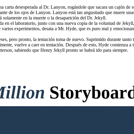
a carta desesperada al Dr. Lanyon, rogándole que sacara un cajón de s
lante de los ojos de Lanyon. Lanyon está tan angustiado que muere unas
á solamente en la muerte o la desaparición del Dr. Jekyll.
ada en el laboratorio, junto con una nueva copia de la voluntad de Jekyll
 la tentación toma de nuevo.
 de varios experimentos, desata a Mr. Hyde, que es puro mal y emociona
rew. Esto asusta a Jekyll a
tación. Después de esto, Hyde
 la solución. Deja la carta y
se habrá ido para siempre.
ses, pero pronto, la tentación toma de nuevo. Suprimido durante tanto t
lmente, vuelve a caer en tentación. Después de esto, Hyde comienza a to
Utterson, sabiendo que Henry Jekyll pronto se habrá ido para siempre.
illion
Storyboard
o Credit Card, and No Logi