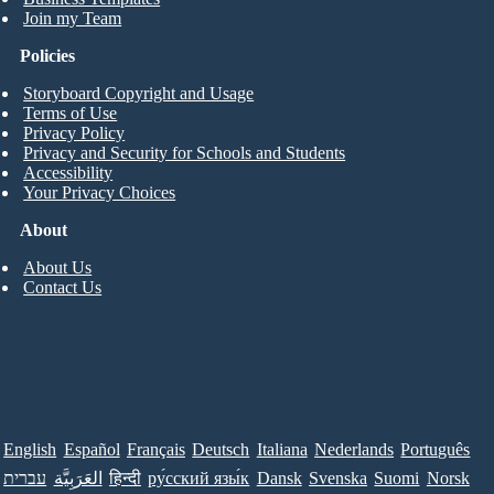
Join my Team
Policies
Storyboard Copyright and Usage
Terms of Use
Privacy Policy
Privacy and Security for Schools and Students
Accessibility
Your Privacy Choices
About
About Us
Contact Us
English
Español
Français
Deutsch
Italiana
Nederlands
Português
עברית
العَرَبِيَّة
हिन्दी
ру́сский язы́к
Dansk
Svenska
Suomi
Norsk