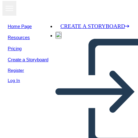
CREATE A STORYBOARD
Home Page
Resources
View as
Pricing
slideshow
Create a Storyboard
Register
Log In
Que es comunidad,
storyboard