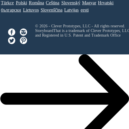
Türkçe
Polski
Româna
Ceština
Slovenský
Magyar
Hrvatski
български
Lietuvos
Slovenščina
Latvijas
eesti
© 2026 - Clever Prototypes, LLC - All rights reserved.
StoryboardThat is a trademark of Clever Prototypes, LL
and Registered in U.S. Patent and Trademark Office