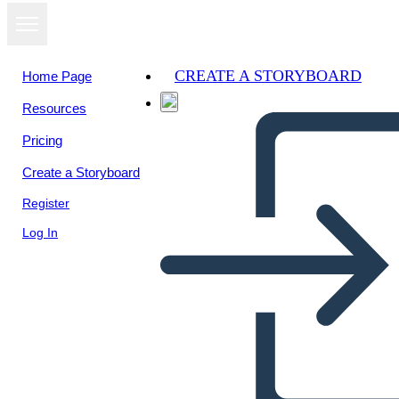
CREATE A STORYBOARD
Home Page
Resources
View as
Pricing
slideshow
Create a Storyboard
Register
Log In