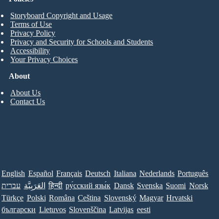
Storyboard Copyright and Usage
Terms of Use
Privacy Policy
Privacy and Security for Schools and Students
Accessibility
Your Privacy Choices
About
About Us
Contact Us
English
Español
Français
Deutsch
Italiana
Nederlands
Português
עברית
العَرَبِيَّة
हिन्दी
ру́сский язы́к
Dansk
Svenska
Suomi
Norsk
Türkçe
Polski
Româna
Ceština
Slovenský
Magyar
Hrvatski
български
Lietuvos
Slovenščina
Latvijas
eesti