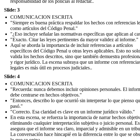
responsabilidad de los policías al redactar..
Slide: 3
COMUNICACION ESCRITA
"Siempre es buena práctica respaldar los hechos con referencias le
como artículos del Código Penal."
"¿Eso incluye señalar las normativas específicas que aplican al ca
"Exacto. Citar las leyes pertinentes da mayor validez al informe."
Aquí se aborda la importancia de incluir referencias a artículos
específicos del Código Penal u otras leyes aplicables. Esto no sol
valida los hechos descritos, sino que también demuestra profesio
y rigor jurídico. La escena subraya que un informe con referencia
legales es más útil en procesos judiciales..
Slide: 4
COMUNICACION ESCRITA
"Recuerda: nunca debemos incluir opiniones personales. El infor
debe centrarse en hechos objetivos."
"Entonces, describo lo que ocurrió sin interpretar lo que pienso q
pasó."
"Correcto. Esa claridad es clave en un informe jurídico válido."
En esta escena, se refuerza la importancia de narrar hechos objeti
eliminando cualquier interpretación subjetiva o juicio personal. Es
asegura que el informe sea claro, imparcial y admisible en un tribu
La conversación hace hincapié en la diferencia entre lo que se ob
lo que se opina.