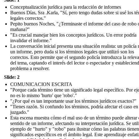
Conceptualización jurídica para la redacción de informes
Buenos Días, Sra .Karla, "Sí, pero tengo dudas sobre si usé los t
legales correctos."
Pepito buenos Noches, "¿Terminaste el informe del caso de robo 
mañana?"
"Es crucial manejar bien los conceptos jurídicos. Un error podría
invalidar el informe."
La conversación inicial presenta una situación realista: un policía 
un informe, pero duda si los términos legales que utilizó son los
correctos. Esto permite que el segundo policía introduzca la relev
del tema, captando el interés del lector o espectador y estableciend
problema a resolver.
Slide: 2
COMUNICACION ESCRITA
"Porque cada término tiene un significado legal específico. Por e
no es lo mismo 'hurto' que 'robo'."
"¿Por qué es tan importante usar los términos jurídicos exactos?"
"Tienes razón. Si confundo los términos, podría afectar el caso en 
juzgado."
Esta escena muestra cómo el mal uso de un término puede alterar 
sentido de un informe, afectando su interpretación jurídica. Se util
ejemplo de "hurto" y "robo" para ilustrar cómo las palabras tienen
significados específicos en el ámbito legal. Este aprendizaje enfati