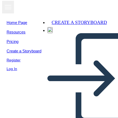
CREATE A STORYBOARD
Home Page
Resources
View as
Pricing
slideshow
Create a Storyboard
Register
Log In
Untitled Storyboard