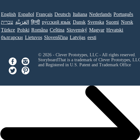
English
Español
Français
Deutsch
Italiana
Nederlands
Português
עברית
العَرَبِيَّة
हिन्दी
ру́сский язы́к
Dansk
Svenska
Suomi
Norsk
Türkçe
Polski
Româna
Ceština
Slovenský
Magyar
Hrvatski
български
Lietuvos
Slovenščina
Latvijas
eesti
© 2026 - Clever Prototypes, LLC - All rights reserved.
StoryboardThat is a trademark of Clever Prototypes, LL
and Registered in U.S. Patent and Trademark Office