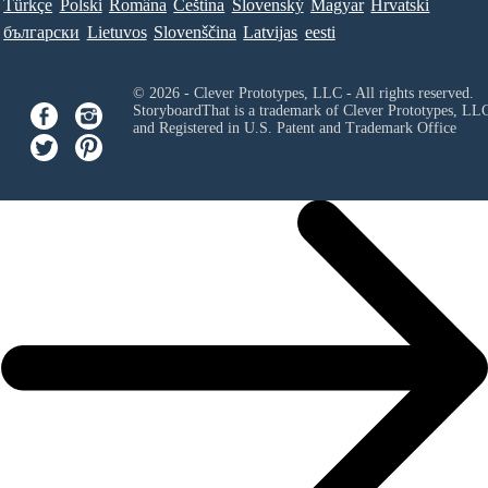
Türkçe
Polski
Româna
Ceština
Slovenský
Magyar
Hrvatski
български
Lietuvos
Slovenščina
Latvijas
eesti
© 2026 - Clever Prototypes, LLC - All rights reserved.
StoryboardThat is a trademark of Clever Prototypes, LL
and Registered in U.S. Patent and Trademark Office