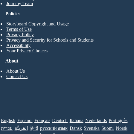
Join my Team
Policies
Storyboard Copyright and Usage
Terms of Use
Privacy Policy
Privacy and Security for Schools and Students
Accessibility
Your Privacy Choices
About
About Us
Contact Us
English
Español
Français
Deutsch
Italiana
Nederlands
Português
עברית
العَرَبِيَّة
हिन्दी
ру́сский язы́к
Dansk
Svenska
Suomi
Norsk