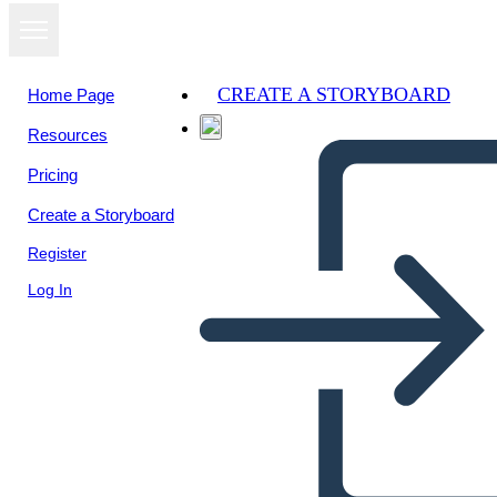
CREATE A STORYBOARD
Home Page
Resources
View as
Pricing
slideshow
Create a Storyboard
Register
Log In
Untitled Storyboard