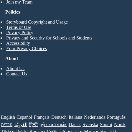
Join my Team
Policies
Storyboard Copyright and Usage
Terms of Use
Privacy Policy
Privacy and Security for Schools and Students
Accessibility
Your Privacy Choices
About
About Us
Contact Us
English
Español
Français
Deutsch
Italiana
Nederlands
Português
עברית
العَرَبِيَّة
हिन्दी
ру́сский язы́к
Dansk
Svenska
Suomi
Norsk
Türkçe
Polski
Româna
Ceština
Slovenský
Magyar
Hrvatski