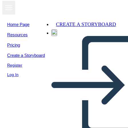
CREATE A STORYBOARD
Home Page
Resources
View as
Pricing
slideshow
Create a Storyboard
Register
Log In
Industrialización