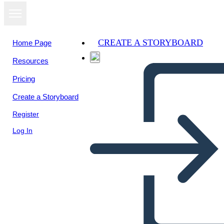
CREATE A STORYBOARD
Home Page
Resources
View as
Pricing
slideshow
Create a Storyboard
Register
Log In
Historieta de la