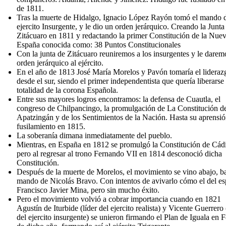
de 1811.
Tras la muerte de Hidalgo, Ignacio López Rayón tomó el mando 
ejercito Insurgente , y le dio un orden jerárquico. Creando la Junta
Zitácuaro en 1811 y redactando la primer Constitución de la Nue
España conocida como: 38 Puntos Constitucionales
Con la junta de Zitácuaro reuniremos a los insurgentes y le darem
orden jerárquico al ejército.
En el año de 1813 José María Morelos y Pavón tomaría el lideraz
desde el sur, siendo el primer independentista que quería liberarse
totalidad de la corona Española.
Entre sus mayores logros encontramos: la defensa de Cuautla, el
congreso de Chilpancingo, la promulgación de La Constitución d
Apatzingán y de los Sentimientos de la Nación. Hasta su aprensió
fusilamiento en 1815.
La soberanía dimana inmediatamente del pueblo.
Mientras, en España en 1812 se promulgó la Constitución de Cádi
pero al regresar al trono Fernando VII en 1814 desconoció dicha
Constitución.
Después de la muerte de Morelos, el movimiento se vino abajo, ba
mando de Nicolás Bravo. Con intentos de avivarlo cómo el del e
Francisco Javier Mina, pero sin mucho éxito.
Pero el movimiento volvió a cobrar importancia cuando en 1821
Agustín de Iturbide (líder del ejercito realista) y Vicente Guerrero 
del ejercito insurgente) se unieron firmando el Plan de Iguala en 