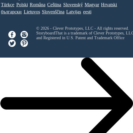
Türkçe
Polski
Româna
Ceština
Slovenský
Magyar
Hrvatski
български
Lietuvos
Slovenščina
Latvijas
eesti
© 2026 - Clever Prototypes, LLC - All rights reserved.
StoryboardThat is a trademark of Clever Prototypes, LL
and Registered in U.S. Patent and Trademark Office