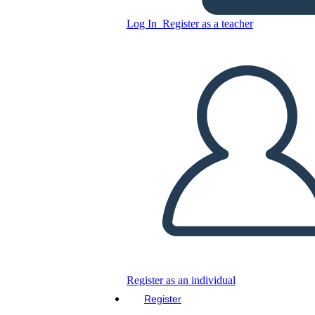
independencia de México
Log In
Register as a teacher
Copy this Storyboard
CREATE A STORYBOARD
PLAY SLIDESHOW
READ TO ME
Register as an individual
Register