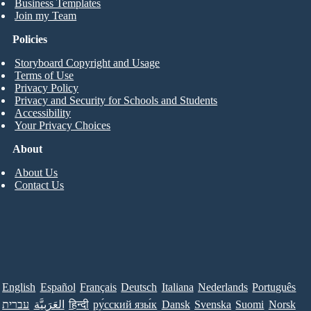
Business Templates
Join my Team
Policies
Storyboard Copyright and Usage
Terms of Use
Privacy Policy
Privacy and Security for Schools and Students
Accessibility
Your Privacy Choices
About
About Us
Contact Us
English
Español
Français
Deutsch
Italiana
Nederlands
Português
עברית
العَرَبِيَّة
हिन्दी
ру́сский язы́к
Dansk
Svenska
Suomi
Norsk