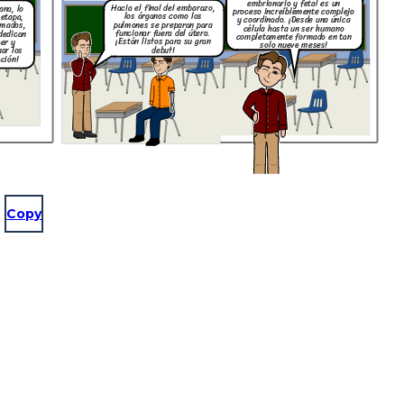
embrionario y fetal es un
Hacia el final del embarazo,
ana, lo
proceso increíblemente complejo
los órganos como los
 etapa,
y coordinado. ¡Desde una única
pulmones se preparan para
rmados,
célula hasta un ser humano
funcionar fuera del útero.
dedican
completamente formado en tan
¡Están listos para su gran
er y
solo nueve meses!
debut!
ar los
cción!
Copy