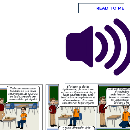
READ TO ME
Los detalles se
z implantado, comienza
vuelven más precisos.
l verdadero periodo
Los dedos de las manos
onario. Durante estas
¡Así es! Empiezan a
y los pies se separan,
as semanas, se forman
desarrollar reflejos y a
los huesos se
estructuras corporales
interactuar con su entorno
endurecen...
sicas y los órganos
dentro del útero. ¡Es como
principales.
un pequeño astronauta
explorando su nave
¿Ya pueden
espacial!
hacer cosas
como chupar su
dedo?
Como ves, el desarrollo
embrionario y fetal es un
Hacia el final del embarazo,
 novena semana, lo
proceso increíblemente complejo
los órganos como los
o. En esta etapa,
y coordinado. ¡Desde una única
pulmones se preparan para
ya están formados,
célula hasta un ser humano
funcionar fuera del útero.
uros, y se dedican
completamente formado en tan
¡Están listos para su gran
ente a crecer y
solo nueve meses!
debut!
 como refinar los
 la construcción!
El cigoto se divide
Todo comienza con la
Una vez implanta
rápidamente, formando una
fecundación. Un único
el verdadero
estructura llamada mórula, y
¡Así es! Empiezan a
espermatozoide se une a
desarrollar reflejos y a
embrionario. Du
luego un blastocisto. Este
teractuar con su entorno
un óvulo, creando una
primeras semanas
blastocisto se implanta en el
ntro del útero. ¡Es como
nueva célula: ¡el cigoto!
las estructuras
un pequeño astronauta
útero materno. ¡Es como
explorando su nave
básicas y los
encontrar un hogar seguro!
espacial!
principa
, el desarrollo
io y fetal es un
eíblemente complejo
. ¡Desde una única
ta un ser humano
te formado en tan
¡Y mira! Alrededor de la
nueve meses!