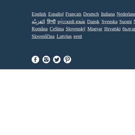
English
Español
Français
Deutsch
Italiana
Nederlan
العَرَبِيَّة
हिन्दी
ру́сский язы́к
Dansk
Svenska
Suomi
Româna
Ceština
Slovenský
Magyar
Hrvatski
бълга
Slovenščina
Latvijas
eesti