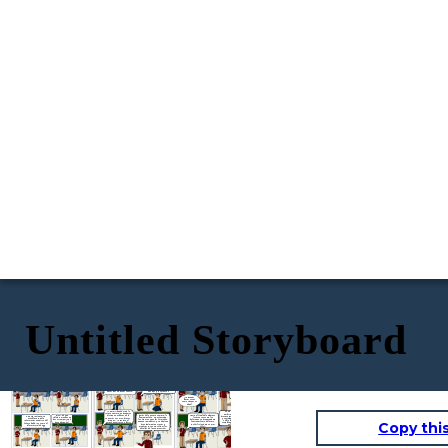
Untitled Storyboard
El cigoto se divide
Los detalles se
¡Buenos días, Leo! Hoy
Todo comienza con la
Una vez implantado, comienza
rápidamente, formando una
vuelven más precisos.
vamos a embarcarnos en
fecundación. Un único
el verdadero periodo
estructura llamada mórula, y
Los dedos de las manos
un viaje fascinante: el
espermatozoide se une a
embrionario. Durante estas
luego un blastocisto. Este
¡Así es! Empiezan a
y los pies se separan,
desarrollo humano antes
un óvulo, creando una
primeras semanas, se forman
blastocisto se implanta en el
desarrollar reflejos y a
los huesos se
de nacer.
nueva célula: ¡el cigoto!
las estructuras corporales
útero materno. ¡Es como
interactuar con su entorno
endurecen...
básicas y los órganos
encontrar un hogar seguro!
dentro del útero. ¡Es como
principales.
un pequeño astronauta
explorando su nave
¿Ya pueden
espacial!
hacer cosas
como chupar su
dedo?
¡Y mira! Alrededor de la
Como ves, el desarrollo
quinta semana, ya podemos
embrionario y fetal es un
Hacia el final del embarazo,
partir de la novena semana, lo
¡Wow, de una
distinguir esbozos de lo
proceso increíblemente complejo
En este instante, se
los órganos como los
llamamos feto. En esta etapa,
célula a muchas en
que serán sus ojos, brazos,
y coordinado. ¡Desde una única
establece toda la
pulmones se preparan para
los órganos ya están formados,
poco tiempo! ¿Qué
piernas... ¡e incluso el
célula hasta un ser humano
información genética del
Copy thi
funcionar fuera del útero.
aunque inmaduros, y se dedican
pasa después?
corazón comienza a latir!
completamente formado en tan
futuro bebé. ¡Es como el
¡Están listos para su gran
principalmente a crecer y
solo nueve meses!
plano inicial de una
debut!
madurar. ¡Es como refinar los
construcción increíble!
detalles de la construcción!