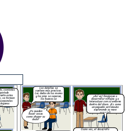
Los detalles se
do, comienza
vuelven más precisos.
 periodo
Los dedos de las manos
rante estas
¡Así es! Empiezan a
y los pies se separan,
, se forman
desarrollar reflejos y a
los huesos se
 corporales
interactuar con su entorno
endurecen...
 órganos
dentro del útero. ¡Es como
les.
un pequeño astronauta
explorando su nave
¿Ya pueden
espacial!
hacer cosas
como chupar su
dedo?
Como ves, el desarrollo