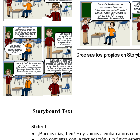
detalles de la construcción!
¡
En este instante, se
célu
establece toda la
poco
información genética del
pa
futuro bebé. ¡Es como el
plano inicial de una
construcción increíble!
Los detalles se
vuelven más precisos.
Los dedos de las manos
¡Así es! Empiezan a
y los pies se separan,
desarrollar reflejos y a
los huesos se
interactuar con su entorno
endurecen...
dentro del útero. ¡Es como
un pequeño astronauta
explorando su nave
¿Ya pueden
espacial!
hacer cosas
como chupar su
dedo?
Cree sus los p
Como ves, el desarrollo
embrionario y fetal es un
Hacia el final del embarazo,
proceso increíblemente complejo
los órganos como los
y coordinado. ¡Desde una única
pulmones se preparan para
célula hasta un ser humano
funcionar fuera del útero.
completamente formado en tan
¡Están listos para su gran
solo nueve meses!
debut!
Storyboard Text
Slide: 1
¡Buenos días, Leo! Hoy vamos a embarcarnos en un v
Todo comienza con la fecundación. Un único esperma