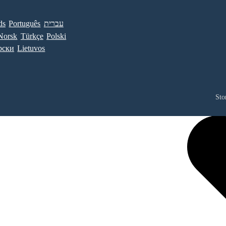
ds
Português
עברית
Norsk
Türkçe
Polski
рски
Lietuvos
Sto