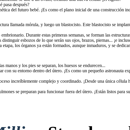
é pasa después?
nética del futuro bebé. ¡Es como el plano inicial de una construcción inc
ctura llamada mórula, y luego un blastocisto. Este blastocisto se impla
mbrionario. Durante estas primeras semanas, se forman las estructuras 
istinguir esbozos de lo que serán sus ojos, brazos, piernas... ¡e inclus
ta etapa, los órganos ya están formados, aunque inmaduros, y se dedican
as manos y los pies se separan, los huesos se endurecen...
ctuar con su entorno dentro del útero. ¡Es como un pequeño astronauta ex
proceso increíblemente complejo y coordinado. ¡Desde una única célula
lmones se preparan para funcionar fuera del útero. ¡Están listos para s