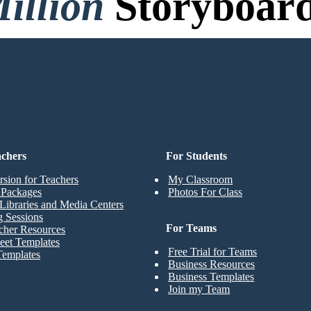
illion
Storyboard
o Credit Card, and No Logi
achers
For Students
rsion for Teachers
My Classroom
t Packages
Photos For Class
Libraries and Media Centers
g Sessions
For Teams
cher Resources
eet Templates
Free Trial for Teams
Templates
Business Resources
Business Templates
Join my Team