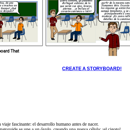
quinta semana, ya podemos
partir de la novena sem
Wow, de una
distinguir esbozos de lo
llamamos feto. En esta
la a muchas en
que serán sus ojos, brazos,
los órganos ya están fo
 tiempo! ¿Qué
piernas... ¡e incluso el
aunque inmaduros, y se 
sa después?
corazón comienza a latir!
principalmente a crec
madurar. ¡Es como refin
detalles de la constru
ropios en Storyboard That
CREATE A STORYBOARD!
iaje fascinante: el desarrollo humano antes de nacer.
tozoide se une a un óvulo, creando una nueva célula: ¡el cigoto!