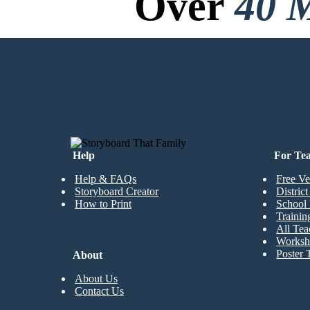
Over
40 M
No Downloads, N
CREATE MY FIRST STORYBOARD
Help
For Te
Help & FAQs
Free Ve
Storyboard Creator
Distric
How to Print
School 
Trainin
All Tea
Worksh
Poster 
About
About Us
Contact Us