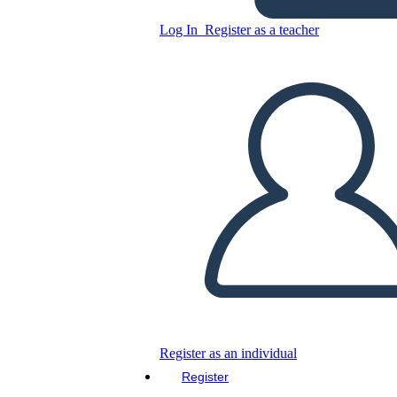
Untitled Storyboard
Log In
Register as a teacher
Copy this Storyboard
CREATE A STORYBOARD
PLAY SLIDESHOW
READ TO ME
Register as an individual
Register