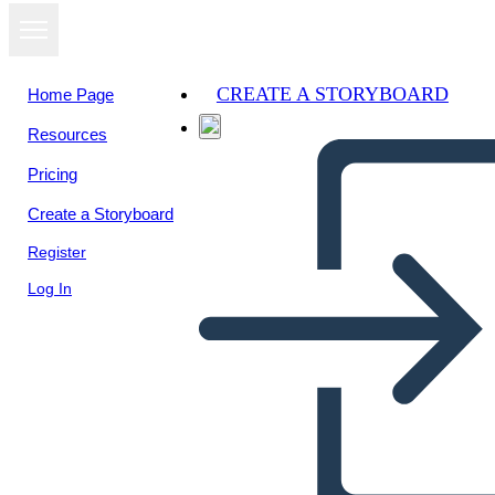
CREATE A STORYBOARD
Home Page
Resources
View as
Pricing
slideshow
Create a Storyboard
Register
Log In