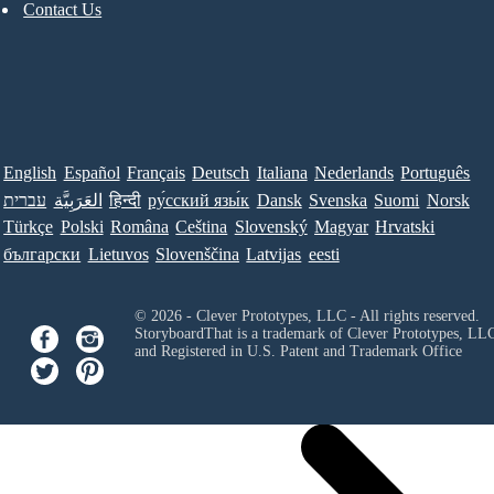
Contact Us
English
Español
Français
Deutsch
Italiana
Nederlands
Português
עברית
العَرَبِيَّة
हिन्दी
ру́сский язы́к
Dansk
Svenska
Suomi
Norsk
Türkçe
Polski
Româna
Ceština
Slovenský
Magyar
Hrvatski
български
Lietuvos
Slovenščina
Latvijas
eesti
© 2026 - Clever Prototypes, LLC - All rights reserved.
StoryboardThat is a trademark of Clever Prototypes, LL
and Registered in U.S. Patent and Trademark Office