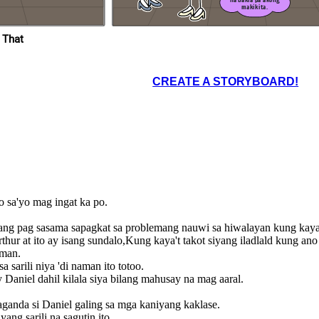
makikita.
 That
ang
At ano ang kaguluhang
alam
ito?Kailangan niyong
'di
dalhin ang inyong
.
guardian upang
makausap ko sila.
t sapul pa lamang
CREATE A STORYBOARD!
i na ang galit kay
 dahil kilala siya
 mahusay na mag
aaral.
aban naman si
aniel upang
pensahan ang
niyang sarili.
 sa'yo mag ingat ka po.
ng pag sasama sapagkat sa problemang nauwi sa hiwalayan kung kaya'
hur at ito ay isang sundalo,Kung kaya't takot siyang iladlald kung ano
aman.
 sarili niya 'di naman ito totoo.
 Daniel dahil kilala siya bilang mahusay na mag aaral.
anda si Daniel galing sa mga kaniyang kaklase .
ang sarili na sagutin ito.