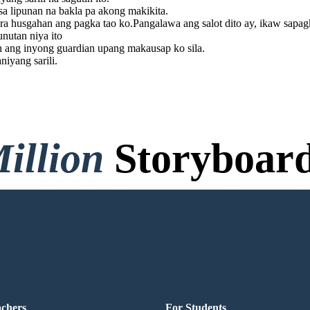
sa lipunan na bakla pa akong makikita.
a husgahan ang pagka tao ko.Pangalawa ang salot dito ay, ikaw sapa
unutan niya ito
n ang inyong guardian upang makausap ko sila.
iyang sarili.
illion
Storyboard
o Credit Card, and No Logi
achers
For Students