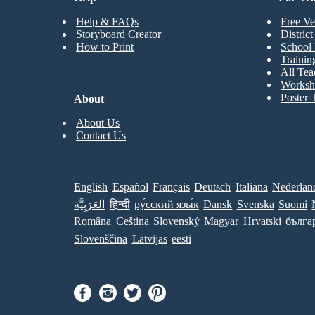
Help & FAQs
Free Ve
Storyboard Creator
Distric
How to Print
School 
Trainin
All Tea
Worksh
Poster 
About
About Us
Contact Us
English
Español
Français
Deutsch
Italiana
Nederlan
العَرَبِيَّة
हिन्दी
ру́сский язы́к
Dansk
Svenska
Suomi
Româna
Ceština
Slovenský
Magyar
Hrvatski
бълга
Slovenščina
Latvijas
eesti