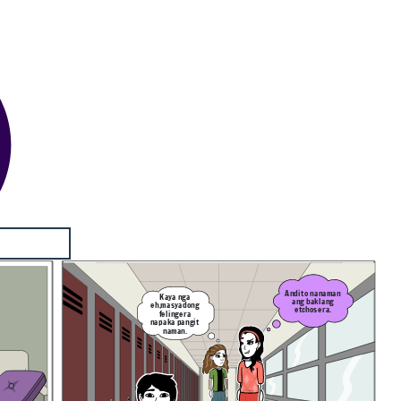
Andito nanaman
Kaya nga
ang baklang
eh,masyadong
etchosera.
felingera
napaka pangit
naman.