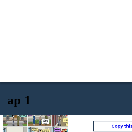
ap 1
Ang pamilya Montefalco ay
Andito nanaman
Kaya nga
hindi naging maganda ang pag
ang baklang
eh,masyadong
sasama sapagkat sa
etchosera.
felingera
problemang nauwi sa hiwalayan
napaka pangit
kung kaya't llumaki si Daaniel
Pa,papasok na po ako
naman.
na puro lungkot ang
sa paaralan.Mauuna
nararamdaman.
na po ako sa'yo mag
ingat ka po.
Oh sige
anak,mag ingat
ka rin
Hinahayaan na lamang
Lumaki si Daniel sa puder
ito ni Daniel dajil alam
ng kaniyang ama na si
niya sa sarili niya 'di
Arthur at ito ay isang
naman ito totoo.
sundalo,Kung kaya't
takot siyang iladlald
kung ano ang kaniyang
Simula't sapul pa lamang
kasarian.
ay marami na ang galit kay
Copy thi
Daniel dahil kilala siya
bilang mahusay na mag
aaral.
Sa puntong ito hindi
Dahil sa inis niya sa
na napigilan ni
pag sagot ni Daniel
Lumaban naman si
Daniel ang kaniyang
ay ,sinambunutan
Daniel upang
sarili na sagutin ito.
Kahapon pa kayong ganyan
niya ito
dipensahan ang
saakin.Sino ba kayo para
kaniyang sarili.
husgahan ang pagka tao