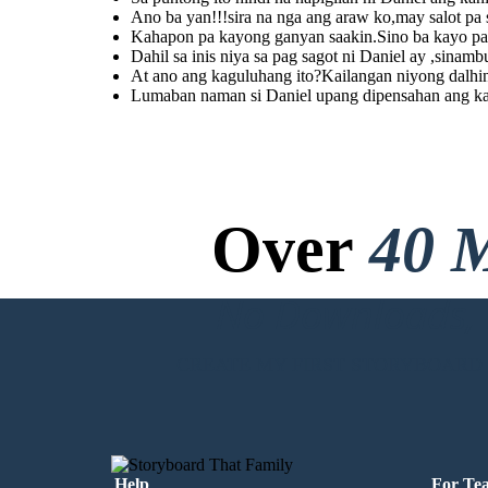
Ano ba yan!!!sira na nga ang araw ko,may salot pa 
Kahapon pa kayong ganyan saakin.Sino ba kayo par
Dahil sa inis niya sa pag sagot ni Daniel ay ,sinamb
At ano ang kaguluhang ito?Kailangan niyong dalhi
Lumaban naman si Daniel upang dipensahan ang kan
At ano ang kaguluhang
ito?Kailangan niyong
dalhin ang inyong
guardian upang
makausap ko sila.
Over
40 M
No Downloads, N
CREATE MY FIRST STORYBOARD
Help
For Te