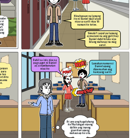
Hinahayaan na lamang
 puder
ito ni Daniel dajil alam
a si
niya sa sarili niya 'di
sang
naman ito totoo.
a't
ald
yang
Simula't sapul pa lamang
ay marami na ang galit kay
Daniel dahil kilala siya
bilang mahusay na mag
aaral.
Dahil sa inis niya sa
pag sagot ni Daniel
Lumaban naman si
ay ,sinambunutan
Daniel upang
ganyan
niya ito
dipensahan ang
o para
kaniyang sarili.
a tao
ot dito
mo.
At ano ang kaguluhang
ito?Kailangan niyong
dalhin ang inyong
guardian upang
makausap ko sila.