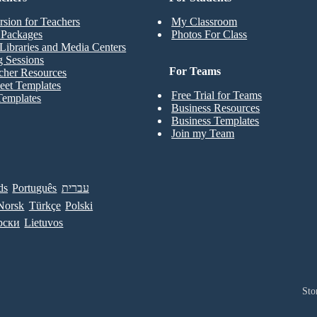
rsion for Teachers
My Classroom
t Packages
Photos For Class
Libraries and Media Centers
g Sessions
For Teams
cher Resources
eet Templates
Free Trial for Teams
Templates
Business Resources
Business Templates
Join my Team
ds
Português
עברית
Norsk
Türkçe
Polski
рски
Lietuvos
Sto