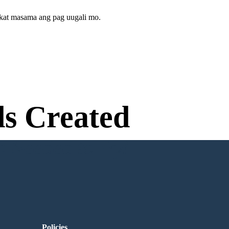
gkat masama ang pag uugali mo.
s Created
n Needed to Try!
Policies