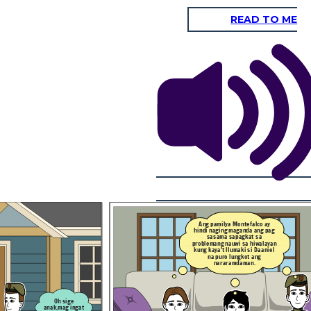
READ TO ME
Andito nanaman
Kaya nga
ang baklang
eh,masyadong
etchosera.
felingera
napaka pangit
naman.
Hinahayaan na lamang
i Daniel sa puder
ito ni Daniel dajil alam
iyang ama na si
niya sa sarili niya 'di
 at ito ay isang
naman ito totoo.
lo,Kung kaya't
siyang iladlald
no ang kaniyang
Simula't sapul pa lamang
kasarian.
ay marami na ang galit kay
Daniel dahil kilala siya
bilang mahusay na mag
aaral.
Ang pamilya Montefalco ay
hindi naging maganda ang pag
Dahil sa inis niya sa
sasama sapagkat sa
pag sagot ni Daniel
Lumaban naman si
ay ,sinambunutan
problemang nauwi sa hiwalayan
Andito nanaman
Daniel upang
 pa kayong ganyan
niya ito
ang baklang
dipensahan ang
kung kaya't llumaki si Daaniel
Sino ba kayo para
etchosera.
kaniyang sarili.
na puro lungkot ang
an ang pagka tao
lawa ang salot dito
nararamdaman.
pag uugali mo.
Oh sige
anak,mag ingat