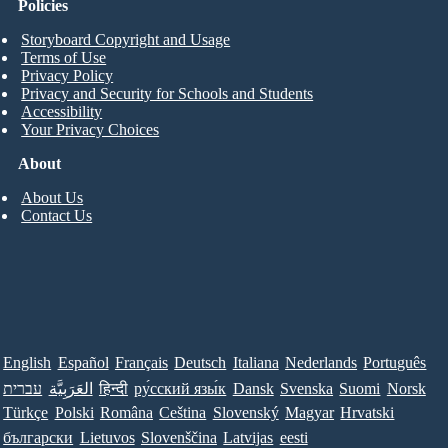
Policies
Storyboard Copyright and Usage
Terms of Use
Privacy Policy
Privacy and Security for Schools and Students
Accessibility
Your Privacy Choices
About
About Us
Contact Us
English
Español
Français
Deutsch
Italiana
Nederlands
Português
עברית
العَرَبِيَّة
हिन्दी
ру́сский язы́к
Dansk
Svenska
Suomi
Norsk
Türkçe
Polski
Româna
Ceština
Slovenský
Magyar
Hrvatski
български
Lietuvos
Slovenščina
Latvijas
eesti