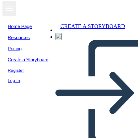
CREATE A STORYBOARD
Home Page
Resources
View as
Pricing
slideshow
Create a Storyboard
Register
Log In
Untitled Storyboard