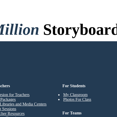
illion
Storyboard
o Credit Card, and No Logi
achers
For Students
rsion for Teachers
My Classroom
t Packages
Photos For Class
Libraries and Media Centers
g Sessions
For Teams
cher Resources