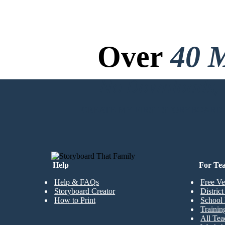
Over
40 M
No Downloads, N
CREATE MY FIRST STORYBOARD
Help
For Te
Help & FAQs
Free Ve
Storyboard Creator
Distric
How to Print
School 
Trainin
All Tea