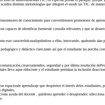
 acudira distintas metodologías que integren el usode las TIC, de maner
ransmisores de conocimiento para convertirnosen promotores de aprend
ean capaces de identificar fuentesde consulta relevantes y que se desarro
nta esas característicasadaptándose a ellas, innovando, apaleando alas pa
pedagógico y didáctico claro,tanto así que el estudiante las perciba 
. comunicación,crearcontenidos, seguridad y por última resolución dePr
ales lleva aque eldocente y el estudiante permitan la inclusión deacci
r espaciosde aprendizaje que despierten el interés delos estudiantes, p
digitales,
esita ayuda del docente , quédesea aprender o desaprender; selecciona
e.