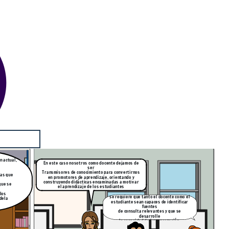
n actual,
En este caso nosotros como docente dejamos de
ser
Transmisores de conocimiento para convertirnos
ías que
en promotores de aprendizaje, orientando y
construyendo didácticas encaminadas a motivar
que se
el aprendizaje de los estudiantes
los
se requiere que tanto el docente como el
dela
estudiante sean capaces de identificar
fuentes
de consulta relevantes y que se
desarrolle
la capacidad de interpretación,