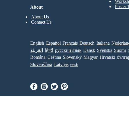
Worksh
Poster 
About
About Us
Contact Us
English
Español
Français
Deutsch
Italiana
Nederlan
العَرَبِيَّة
हिन्दी
ру́сский язы́к
Dansk
Svenska
Suomi
Româna
Ceština
Slovenský
Magyar
Hrvatski
бълга
Slovenščina
Latvijas
eesti