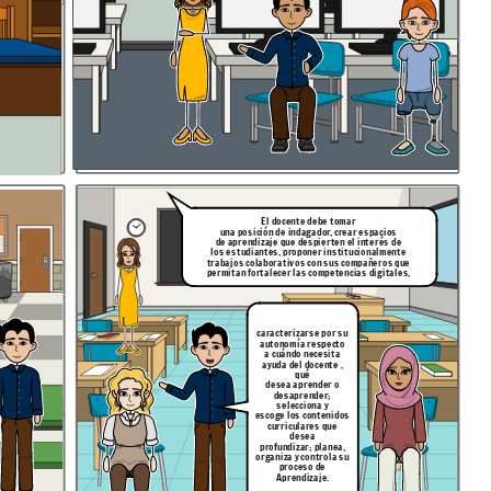
El docente debe tomar
una posición de indagador, crear espacios
de aprendizaje que despierten el interés de
los estudiantes, proponer institucionalmente
trabajos colaborativos con sus compañeros que
permitan fortalecer las competencias digitales,
caracterizarse por su
autonomía respecto
a cuándo necesita
ayuda del docente ,
qué
desea aprender o
desaprender;
selecciona y
escoge los contenidos
curriculares que
desea
profundizar; planea,
organiza y controla su
proceso de
Aprendizaje.