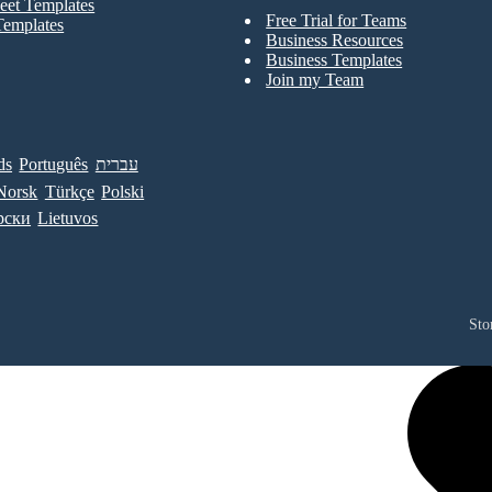
eet Templates
Free Trial for Teams
Templates
Business Resources
Business Templates
Join my Team
ds
Português
עברית
Norsk
Türkçe
Polski
рски
Lietuvos
Sto