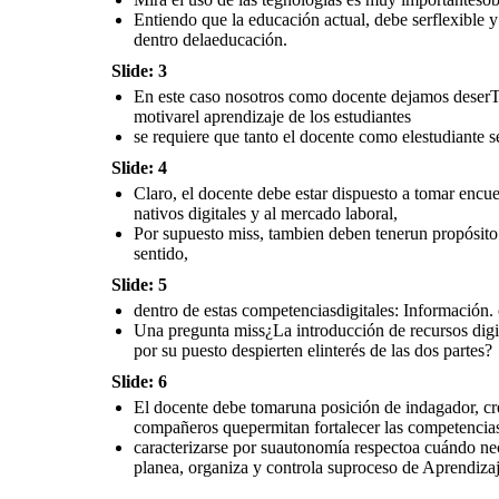
permitan fortalecer las competencias digitales,
Entiendo que la educación actual, debe serflexible y
dentro delaeducación.
caracterizarse por su
autonomía respecto
a cuándo necesita
Slide: 3
ayuda del docente ,
qué
desea aprender o
En este caso nosotros como docente dejamos deserT
desaprender;
selecciona y
escoge los contenidos
motivarel aprendizaje de los estudiantes
curriculares que
desea
profundizar; planea,
se requiere que tanto el docente como elestudiante s
organiza y controla su
proceso de
Aprendizaje.
Slide: 4
Claro, el docente debe estar dispuesto a tomar encue
nativos digitales y al mercado laboral,
Por supuesto miss, tambien deben tenerun propósito 
sentido,
Slide: 5
dentro de estas competenciasdigitales: Información
Una pregunta miss¿La introducción de recursos digit
por su puesto despierten elinterés de las dos partes?
Slide: 6
El docente debe tomaruna posición de indagador, crea
compañeros quepermitan fortalecer las competencias 
caracterizarse por suautonomía respectoa cuándo nec
planea, organiza y controla suproceso de Aprendizaj