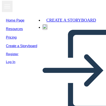
CREATE A STORYBOARD
Home Page
Resources
View as
Pricing
slideshow
Create a Storyboard
Register
Log In
instructivo manejo de