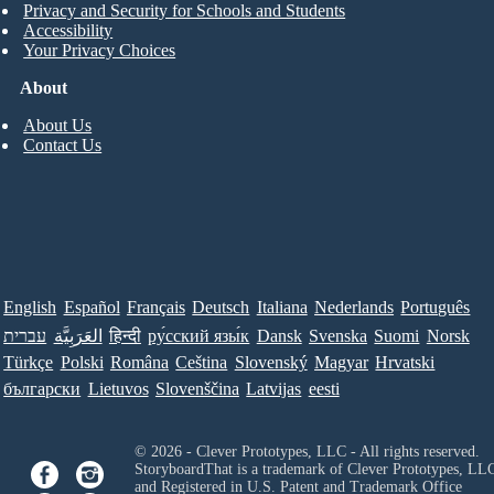
Privacy and Security for Schools and Students
Accessibility
Your Privacy Choices
About
About Us
Contact Us
English
Español
Français
Deutsch
Italiana
Nederlands
Português
עברית
العَرَبِيَّة
हिन्दी
ру́сский язы́к
Dansk
Svenska
Suomi
Norsk
Türkçe
Polski
Româna
Ceština
Slovenský
Magyar
Hrvatski
български
Lietuvos
Slovenščina
Latvijas
eesti
© 2026 - Clever Prototypes, LLC - All rights reserved.
StoryboardThat is a trademark of Clever Prototypes, LL
and Registered in U.S. Patent and Trademark Office