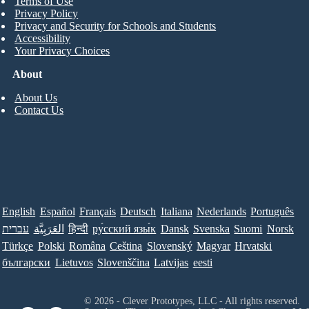
Terms of Use
Privacy Policy
Privacy and Security for Schools and Students
Accessibility
Your Privacy Choices
About
About Us
Contact Us
English
Español
Français
Deutsch
Italiana
Nederlands
Português
עברית
العَرَبِيَّة
हिन्दी
ру́сский язы́к
Dansk
Svenska
Suomi
Norsk
Türkçe
Polski
Româna
Ceština
Slovenský
Magyar
Hrvatski
български
Lietuvos
Slovenščina
Latvijas
eesti
© 2026 - Clever Prototypes, LLC - All rights reserved.