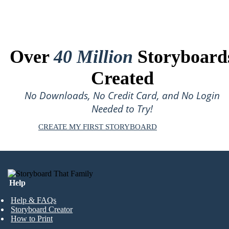
Over
40 Million
Storyboard
Created
No Downloads, No Credit Card, and No Login
Needed to Try!
CREATE MY FIRST STORYBOARD
Help
Help & FAQs
Storyboard Creator
How to Print