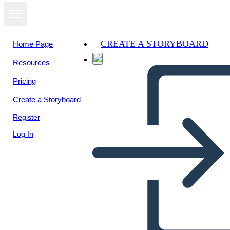
CREATE A STORYBOARD
Home Page
Resources
View as
Pricing
slideshow
Create a Storyboard
Register
Log In
Untitled Storyboard