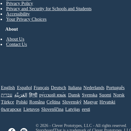
Privacy Policy
Privacy and Security for Schools and Students
Accessibility
Your Privacy Choices
About
About Us
Contact Us
English
Español
Français
Deutsch
Italiana
Nederlands
Português
עברית
العَرَبِيَّة
हिन्दी
ру́сский язы́к
Dansk
Svenska
Suomi
Norsk
Türkçe
Polski
Româna
Ceština
Slovenský
Magyar
Hrvatski
български
Lietuvos
Slovenščina
Latvijas
eesti
© 2026 - Clever Prototypes, LLC - All rights reserved.
StoryboardThat is a trademark of Clever Prototypes, LL