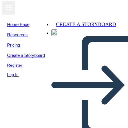
CREATE A STORYBOARD
Home Page
Resources
View as
Pricing
slideshow
Create a Storyboard
Register
Log In
MASHNA