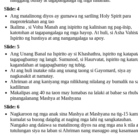
hanggang buhay at tagapangalaga ng mga halaman.
Slide: 4
Ang matalinong diyos ay gumawa ng sariling Holy Spirit para
maprotektahan ang tao
Ikalima , si Vohu Manah ang isipirito ng kalinisan ng pag-iisip,
katotohan at tagapangalaga ng mga hayop. At huli, si Asha Vahist
Ispirito ng hustisya at ang nangangalaga sa apoy.
Slide: 5
Ang Unang Banal na Ispirito ay si Khashathra, ispirito ng katapat
tagapagbantay ng langit. Sumunod, si Haurvatat, ispirito ng katar
kagandahan at tagapagbantay ng tubig.
At ang huli inatake nila ang unang taong si Gayomard, siya ay
nagkasakit at namatay.
Ahriman at ang kaniyang mga nilikhang nilalang ay bumalik na s
kadiliman
Makalipas ang 40 na taon may lumabas na lalaki at babae sa rhub
pinangalanang Mashya at Mashyana
Slide: 6
Nagkaroon ng mga anak sina Mashya at Mashyana na tig-15 kam
kumalat sa buong daigdig at naging mga lahi ng sangkatauhan.
Nangako ang dalawa sa matalinong diyos na ang mga ana k nila 
tutulungan siya na laban si Ahriman nang masugpo ang kasamaan