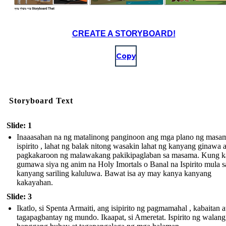
CREATE A STORYBOARD!
Copy
Storyboard Text
Slide: 1
Inaaasahan na ng matalinong panginoon ang mga plano ng masa
ispirito , lahat ng balak nitong wasakin lahat ng kanyang ginawa a
pagkakaroon ng malawakang pakikipaglaban sa masama. Kung k
gumawa siya ng anim na Holy Imortals o Banal na Ispirito mula s
kanyang sariling kaluluwa. Bawat isa ay may kanya kanyang
kakayahan.
Slide: 3
Ikatlo, si Spenta Armaiti, ang isipirito ng pagmamahal , kabaitan a
tagapagbantay ng mundo. Ikaapat, si Ameretat. Ispirito ng walang