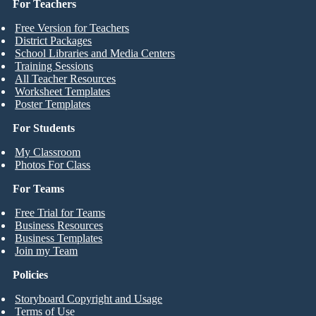
For Teachers
Free Version for Teachers
District Packages
School Libraries and Media Centers
Training Sessions
All Teacher Resources
Worksheet Templates
Poster Templates
For Students
My Classroom
Photos For Class
For Teams
Free Trial for Teams
Business Resources
Business Templates
Join my Team
Policies
Storyboard Copyright and Usage
Terms of Use