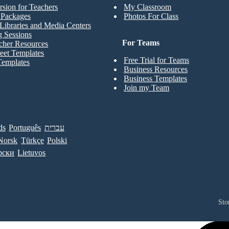
rsion for Teachers
My Classroom
t Packages
Photos For Class
Libraries and Media Centers
g Sessions
For Teams
cher Resources
eet Templates
Free Trial for Teams
Templates
Business Resources
Business Templates
Join my Team
ds
Português
עברית
Norsk
Türkçe
Polski
рски
Lietuvos
Sto