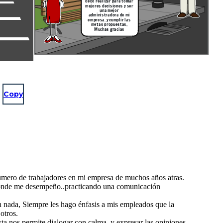
debo realizar para tomar
mejores decisiones y ser
una mejor
administradora de mi
empresa. y cumplir las
metas propuestas,
Muchas gracias
Copy
umero de trabajadores en mi empresa de muchos años atras.
 donde me desempeño..practicando una comunicación
 nada, Siempre les hago énfasis a mis empleados que la
otros.
a nos permite dialogar con calma, y expresar las opiniones