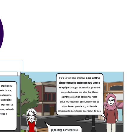
Para ser un líder asertivo,
debe sentirse
cómodo tomando decisiones para usted
y
hh.. ya comprendo, te explico una
su equipo
. En lugar de permitir que otros
sertiva es
la forma,
tomen decisiones por ellos, los líderes
asertivos crean un equilibrio. Piden
criterios, escuchan atentamente lo que
 expresar las
otros tienen que decir, y utilizan la
iones, evitando
información para tomar decisiones firmes
oches y
Explicame por favor, que