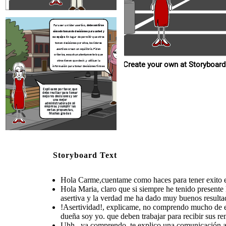
Para ser un líder asertivo,
debe sentirse
cómodo tomando decisiones para usted
y
su equipo
. En lugar de permitir que otros
tomen decisiones por ellos, los líderes
asertivos crean un equilibrio. Piden
criterios, escuchan atentamente lo que
otros tienen que decir, y utilizan la
Create your own at Storyboard
información para tomar decisiones firmes
Explicame por favor, que
debo realizar para tomar
mejores decisiones y ser
una mejor
administradora de mi
empresa. y cumplir las
metas propuestas,
Muchas gracias
Storyboard Text
Hola Carme,cuentame como haces para tener exito en
Hola Maria, claro que si siempre he tenido presen
asertiva y la verdad me ha dado muy buenos resulta
!Asertividad!, explicame, no comprendo mucho de e
dueña soy yo. que deben trabajar para recibir sus r
Uhh.. ya comprendo, te explico una comunicación as