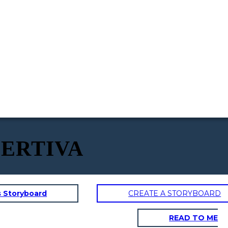
ERTIVA
s Storyboard
CREATE A STORYBOARD
READ TO ME