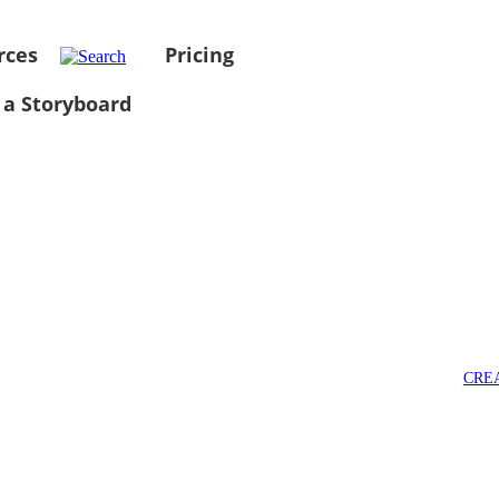
rces
Pricing
 a Storyboard
CRE