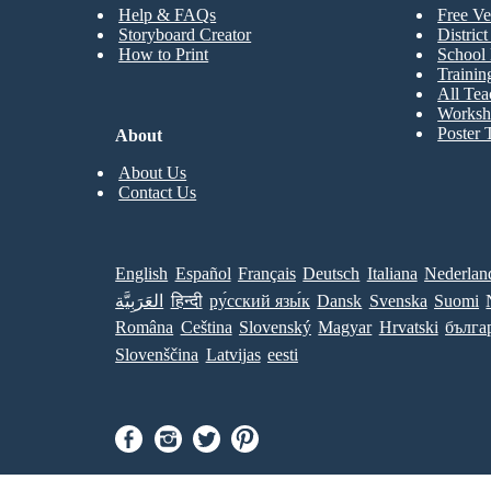
Help & FAQs
Free Ve
Storyboard Creator
Distric
How to Print
School 
Trainin
All Tea
Worksh
Poster 
About
About Us
Contact Us
English
Español
Français
Deutsch
Italiana
Nederlan
العَرَبِيَّة
हिन्दी
ру́сский язы́к
Dansk
Svenska
Suomi
Româna
Ceština
Slovenský
Magyar
Hrvatski
бълга
Slovenščina
Latvijas
eesti