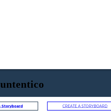
untentico
s Storyboard
CREATE A STORYBOARD