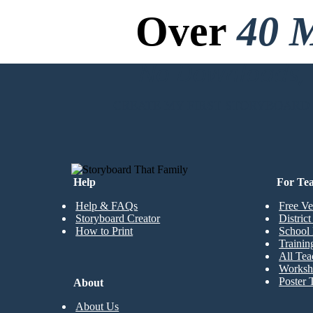
Over
40 M
No Downloads, N
CREATE MY FIRST STORYBOARD
Help
For Te
Help & FAQs
Free Ve
Storyboard Creator
Distric
How to Print
School 
Trainin
All Tea
Worksh
Poster 
About
About Us