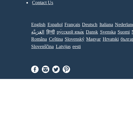
Contact Us
English
Español
Français
Deutsch
Italiana
Nederlan
العَرَبِيَّة
हिन्दी
ру́сский язы́к
Dansk
Svenska
Suomi
Româna
Ceština
Slovenský
Magyar
Hrvatski
бълга
Slovenščina
Latvijas
eesti