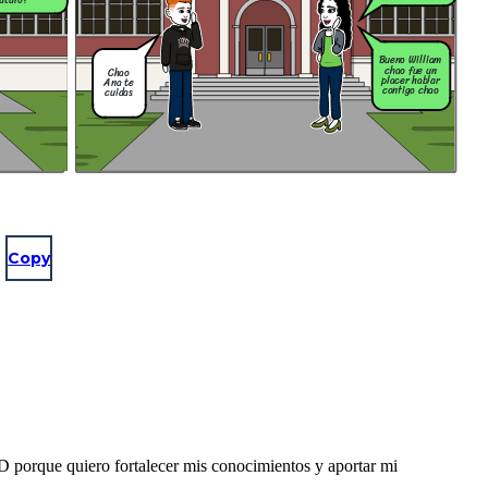
futuro?
Bueno William
chao fue un
Chao
placer hablar
Ana te
contigo chao
cuidas
Copy
 porque quiero fortalecer mis conocimientos y aportar mi