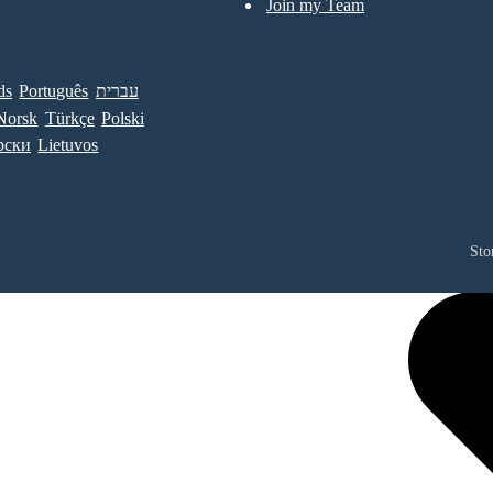
Join my Team
ds
Português
עברית
Norsk
Türkçe
Polski
рски
Lietuvos
Sto