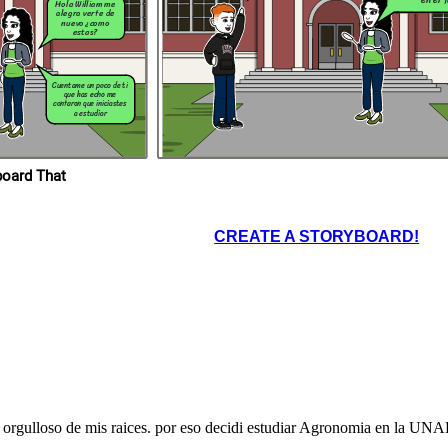
en el 
chao fue un
Hola William me
placer hablar
alegra verte de
contigo chao
nuevo ¿como
estas?
Cuentame un poco de ti
que has echo me
contaron que iniciastes
a estudiar
ropios en Storyboard That
CREATE A STORYBOARD!
orgulloso de mis raices. por eso decidi estudiar Agronomia en la UNAD