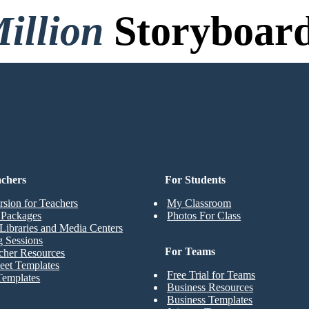
illion
Storyboard
o Credit Card, and No Logi
achers
For Students
rsion for Teachers
My Classroom
t Packages
Photos For Class
Libraries and Media Centers
g Sessions
For Teams
cher Resources
eet Templates
Free Trial for Teams
Templates
Business Resources
Business Templates