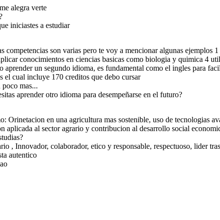
me alegra verte
?
e iniciastes a estudiar
s competencias son varias pero te voy a mencionar algunas ejemplos 1 c
 aplicar conocimientos en ciencias basicas como biologia y quimica 4 ut
aro aprender un segundo idioma, es fundamental como el ingles para facili
s el cual incluye 170 creditos que debo cursar
 poco mas...
esitas aprender otro idioma para desempeñarse en el futuro?
: Orinetacion en una agricultura mas sostenible, uso de tecnologias ava
ion aplicada al sector agrario y contribucion al desarrollo social econo
studias?
rio , Innovador, colaborador, etico y responsable, respectuoso, lider
ta autentico
hao