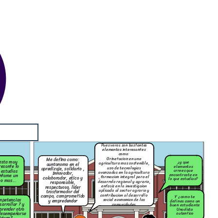
Pues veras son bastantes
elementos interesantes
como:
Orinetacion en una
Me defino como:
esta muy
¿y que
agricultura mas sostenible,
auntonomo en el
resante lo
elementos
uso de tecnologias
apredizaje, solidario ,
crrees que
 estudias
avanzadas en la agricultura
Innovador,
encontraste en
ntame un
, formacion integral para el
colaborador, etico y
lo que estudias?
o mas...
desarrolo regional y agrario,
responsable,
enfasis en la investigaion
respectuoso, lider
aplicada al sector agrario y
trasformador del
contribucion al desarrollo
campo, comprometido
Y ¿como te
mpetencias
social economico de las
y empredendor
defines como un
sarrollar ? y
comunidades
buen estudiante
prender otro
Unadista
autentico
desempeñarse