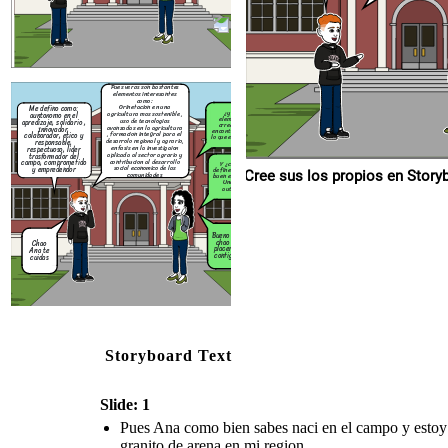
Chao
Ana te
cuidas
Pues veras son bastantes
elementos interesantes
como:
Orinetacion en una
Me defino como:
¿y que
agricultura mas sostenible,
auntonomo en el
elementos
uso de tecnologias
apredizaje, solidario ,
crrees que
avanzadas en la agricultura
Innovador,
encontraste en
, formacion integral para el
colaborador, etico y
lo que estudias?
desarrolo regional y agrario,
responsable,
enfasis en la investigaion
respectuoso, lider
aplicada al sector agrario y
trasformador del
contribucion al desarrollo
campo, comprometido
Y ¿como te
social economico de las
y empredendor
defines como un
Cree sus los p
comunidades
buen estudiante
Unadista
autentico
Bueno William
chao fue un
Chao
placer hablar
Ana te
contigo chao
cuidas
Storyboard Text
Slide: 1
Pues Ana como bien sabes naci en el campo y estoy 
granito de arena en mi region