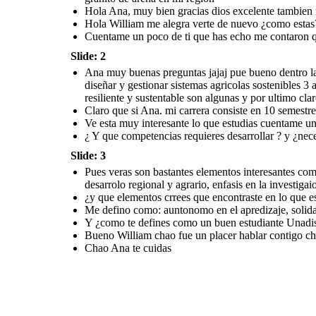
Hola Ana, muy bien gracias dios excelente tambien 
Hola William me alegra verte de nuevo ¿como estas
Cuentame un poco de ti que has echo me contaron qu
Slide: 2
Ana muy buenas preguntas jajaj pue bueno dentro la
diseñar y gestionar sistemas agricolas sostenibles 3
resiliente y sustentable son algunas y por ultimo cl
Claro que si Ana. mi carrera consiste en 10 semestre
Ve esta muy interesante lo que estudias cuentame un
¿ Y que competencias requieres desarrollar ? y ¿nec
Slide: 3
Pues veras son bastantes elementos interesantes como
desarrolo regional y agrario, enfasis en la investiga
¿y que elementos crrees que encontraste en lo que e
Me defino como: auntonomo en el apredizaje, solida
Y ¿como te defines como un buen estudiante Unadis
Bueno William chao fue un placer hablar contigo c
Chao Ana te cuidas